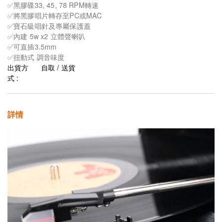
✅黑膠碟33, 45, 78 RPM轉速
✅將黑膠唱片轉存至PC或MAC
✅寶石級唱針及專屬保護蓋
✅內建 5w x2 立體聲喇叭
✅可直插3.5mm
✅扭動式 調音味度
出貨方
自取 / 送貨
式 :
詳情