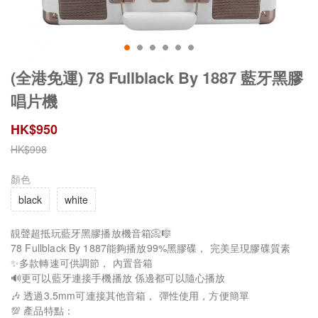
(全港免運) 78 Fullblack By 1887 藍牙黑膠
唱片機
HK$
950
HK$
998
顏色
black
white
靚聲超抵玩藍牙黑膠播放機音箱📀🎼
78 Fullblack By 1887能夠播放99%黑膠碟， 完美呈現膠碟質素
✨多款轉速可供調節， 內置音箱
🔊更可以藍牙連接手機播放 係邊都可以隨心播放
🎶 透過3.5mm可連接其他音箱， 彈性使用，方便簡單
💯 產品特點：