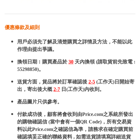
優惠條款及細則
用戶必須先了解及清楚購買之詳情及方法，不能以此
作理由提出爭議。
換領日期︰購買產品於
30
天內換領 (請取貨前先致電 :
55298850)。
送貨方面，貨品將於訂單確認後
2-5
(工作天)日開始寄
出，寄出後大概
2-7
日(工作天)內收到。
產品圖片只供參考。
付款成功後，顧客將會收到由Price.com之系統所發出
的購物確認信 (當中會有一個QR Code)，所有交易資
料以此Price.com之確認信為準，請務求在確定購買前
確認填妥正確的聯絡資料 , 如需送貨請填寫詳細送貨