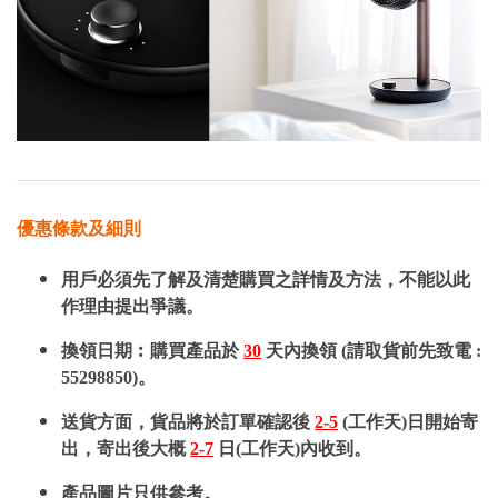
優惠條款及細則
用戶必須先了解及清楚購買之詳情及方法，不能以此
作理由提出爭議。
換領日期︰購買產品於
30
天內換領 (請取貨前先致電 :
55298850)。
送貨方面，貨品將於訂單確認後
2-5
(工作天)日開始寄
出，寄出後大概
2-7
日(工作天)內收到。
產品圖片只供參考。