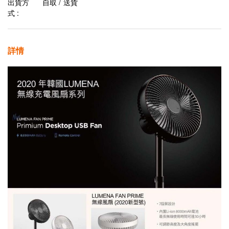
出貨方
自取 / 送貨
式 :
詳情