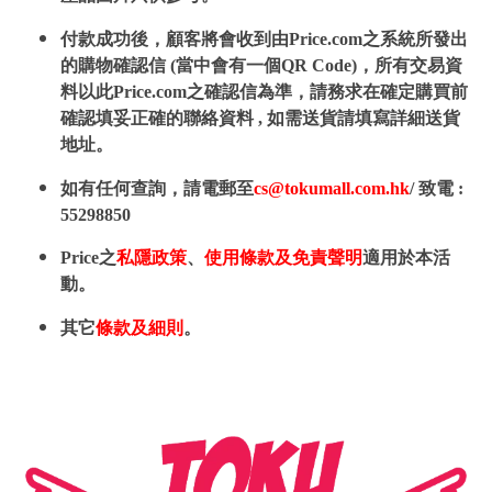
付款成功後，顧客將會收到由Price.com之系統所發出
的購物確認信 (當中會有一個QR Code)，所有交易資
料以此Price.com之確認信為準，請務求在確定購買前
確認填妥正確的聯絡資料 , 如需送貨請填寫詳細送貨
地址。
如有任何查詢，請電郵至
cs@tokumall.com.hk
/ 致電 :
55298850
Price之
私隱政策
、
使用條款及免責聲明
適用於本活
動。
其它
條款及細則
。