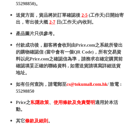
55298850)。
送貨方面，貨品將於訂單確認後
2-5
(工作天)日開始寄
出，寄出後大概
2-7
日(工作天)內收到。
產品圖片只供參考。
付款成功後，顧客將會收到由Price.com之系統所發出
的購物確認信 (當中會有一個QR Code)，所有交易資
料以此Price.com之確認信為準，請務求在確定購買前
確認填妥正確的聯絡資料 , 如需送貨請填寫詳細送貨
地址。
如有任何查詢，請電郵至
cs@tokumall.com.hk
/ 致電 :
55298850
Price之
私隱政策
、
使用條款及免責聲明
適用於本活
動。
其它
條款及細則
。