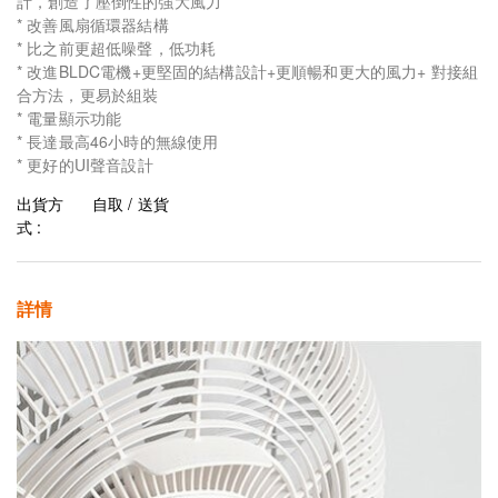
計，創造了壓倒性的強大風力
* 改善風扇循環器結構
* 比之前更超低噪聲，低功耗
* 改進BLDC電機+更堅固的結構設計+更順暢和更大的風力+ 對接組
合方法，更易於組裝
* 電量顯示功能
* 長達最高46小時的無線使用
* 更好的UI聲音設計
出貨方
自取 / 送貨
式 :
詳情