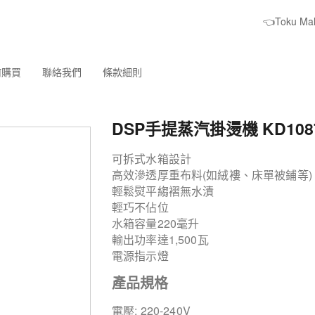
👈Toku M
何購買
聯絡我們
條款細則
DSP手提蒸汽掛燙機 KD108
可拆式水箱設計
高效滲透厚重布料(如絨褸、床單被鋪等
輕鬆熨平縐褶無水漬
輕巧不佔位
水箱容量220毫升
輸出功率達1,500瓦
電源指示燈
產品規格
電壓: 220-240V