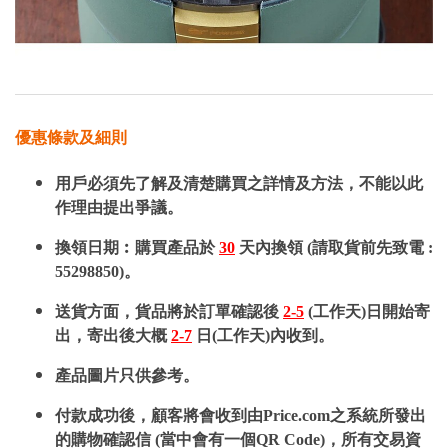
優惠條款及細則
用戶必須先了解及清楚購買之詳情及方法，不能以此
作理由提出爭議。
換領日期︰購買產品於
30
天內換領 (請取貨前先致電 :
55298850)。
送貨方面，貨品將於訂單確認後
2-5
(工作天)日開始寄
出，寄出後大概
2-7
日(工作天)內收到。
產品圖片只供參考。
付款成功後，顧客將會收到由Price.com之系統所發出
的購物確認信 (當中會有一個QR Code)，所有交易資