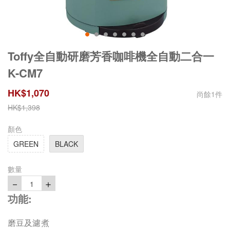
Toffy全自動研磨芳香咖啡機全自動二合一
K-CM7
HK$
1,070
尚餘
1
件
HK$
1,398
顏色
GREEN
BLACK
數量
－
＋
1
功能:
磨豆及濾煮