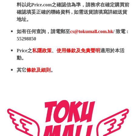
料以此Price.com之確認信為準，請務求在確定購買前
確認填妥正確的聯絡資料 , 如需送貨請填寫詳細送貨
地址。
如有任何查詢，請電郵至
cs@tokumall.com.hk
/ 致電 :
55298850
Price之
私隱政策
、
使用條款及免責聲明
適用於本活
動。
其它
條款及細則
。