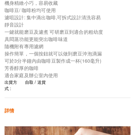
機身精緻小巧，容易收藏
咖啡豆/ 咖啡粉均可使用
濾咀設計: 集中滴出咖啡,可拆式設計清洗容易
靜音設計
一鍵就能磨豆及濾煮 可研磨豆到適合的粗幼度
具悶蒸功能更能突出咖啡味道
隨機附有專用濾網
操作簡單，一個按鈕就可以做到磨豆沖泡滴漏
可於3分半鐘內由咖啡豆製作成一杯(160毫升)
芳香醇厚的咖啡
適合家庭及辦公室內使用
出貨方
自取 / 送貨
式 :
詳情