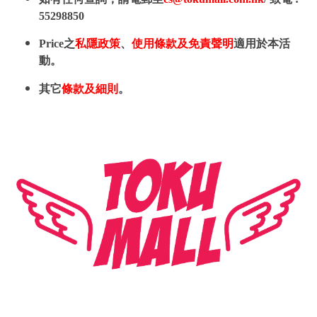
55298850
Price之
私隱政策
、
使用條款及免責聲明
適用於本活
動。
其它
條款及細則
。