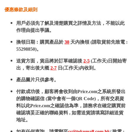
優惠條款及細則
用戶必須先了解及清楚購買之詳情及方法，不能以此
作理由提出爭議。
換領日期︰購買產品於
30
天內換領 (請取貨前先致電 :
55298850)。
送貨方面，貨品將於訂單確認後
2-5
(工作天)日開始寄
出，寄出後大概
2-7
日(工作天)內收到。
產品圖片只供參考。
付款成功後，顧客將會收到由Price.com之系統所發出
的購物確認信 (當中會有一個QR Code)，所有交易資
料以此Price.com之確認信為準，請務求在確定購買前
確認填妥正確的聯絡資料 , 如需送貨請填寫詳細送貨
地址。
如有任何查詢，請電郵至
cs@tokumall.com.hk
/ 致電 :