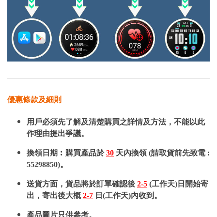
優惠條款及細則
用戶必須先了解及清楚購買之詳情及方法，不能以此
作理由提出爭議。
換領日期︰購買產品於
30
天內換領 (請取貨前先致電 :
55298850)。
送貨方面，貨品將於訂單確認後
2-5
(工作天)日開始寄
出，寄出後大概
2-7
日(工作天)內收到。
產品圖片只供參考。