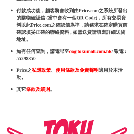
付款成功後，顧客將會收到由Price.com之系統所發出
的購物確認信 (當中會有一個QR Code)，所有交易資
料以此Price.com之確認信為準，請務求在確定購買前
確認填妥正確的聯絡資料 , 如需送貨請填寫詳細送貨
地址。
如有任何查詢，請電郵至
cs@tokumall.com.hk
/ 致電 :
55298850
Price之
私隱政策
、
使用條款及免責聲明
適用於本活
動。
其它
條款及細則
。