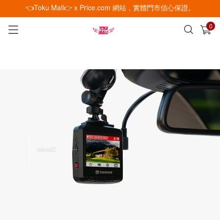
👈Toku Mall👉 x Price.com 網站，實體門市信心保證。
0
已加入購物車
查看