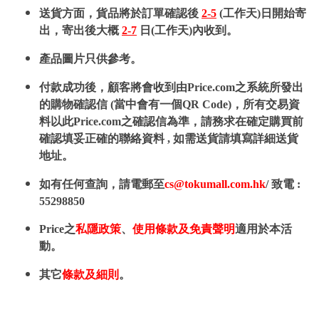
送貨方面，貨品將於訂單確認後
2-5
(工作天)日開始寄
出，寄出後大概
2-7
日(工作天)內收到。
產品圖片只供參考。
付款成功後，顧客將會收到由Price.com之系統所發出
的購物確認信 (當中會有一個QR Code)，所有交易資
料以此Price.com之確認信為準，請務求在確定購買前
確認填妥正確的聯絡資料 , 如需送貨請填寫詳細送貨
地址。
如有任何查詢，請電郵至
cs@tokumall.com.hk
/ 致電 :
55298850
Price之
私隱政策
、
使用條款及免責聲明
適用於本活
動。
其它
條款及細則
。