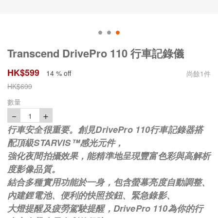
Transcend DrivePro 110 行車記錄儀
HK$
599
14 % off
尚餘
1
件
HK$
699
數量
－
＋
1
行車安全很重要。創見DrivePro 110行車記錄器搭
配頂級STARVIS™感光元件，
強化夜間拍攝效果，能精準地呈現豐富色彩與高解析
度影像品質。
結合多種實用功能於一身，包含螢幕亮度自動調整、
內建鋰電池、便利的快照按鈕、緊急錄影、
大燈提醒及疲勞駕駛提醒，DrivePro 110為你的行