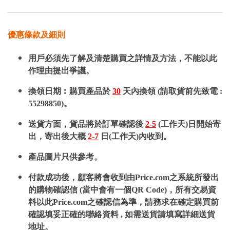
優惠條款及細則
用戶必須先了解及清楚購買之詳情及方法，不能以此
作理由提出爭議。
換領日期︰購買產品於
30
天內換領 (請取貨前先致電 :
55298850)。
送貨方面，貨品將於訂單確認後
2-5
(工作天)日開始寄
出，寄出後大概
2-7
日(工作天)內收到。
產品圖片只供參考。
付款成功後，顧客將會收到由Price.com之系統所發出
的購物確認信 (當中會有一個QR Code)，所有交易資
料以此Price.com之確認信為準，請務求在確定購買前
確認填妥正確的聯絡資料 , 如需送貨請填寫詳細送貨
地址。