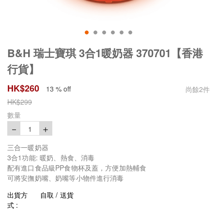
B&H 瑞士寶琪 3合1暖奶器 370701【香港
行貨】
HK$
260
13 % off
尚餘
2
件
HK$
299
數量
－
＋
1
三合一暖奶器
3合1功能: 暖奶、熱食、消毒
配有進口食品級PP食物杯及蓋，方便加熱輔食
可將安撫奶嘴、奶嘴等小物件進行消毒​
出貨方
自取 / 送貨
式 :