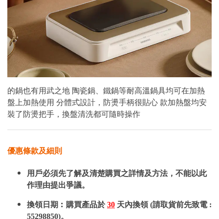
的鍋也有用武之地 陶瓷鍋、鐵鍋等耐高溫鍋具均可在加熱
盤上加熱使用 分體式設計，防燙手柄很貼心 款加熱盤均安
裝了防燙把手，換盤清洗都可隨時操作
優惠條款及細則
用戶必須先了解及清楚購買之詳情及方法，不能以此
作理由提出爭議。
換領日期︰購買產品於
30
天內換領 (請取貨前先致電 :
55298850)。