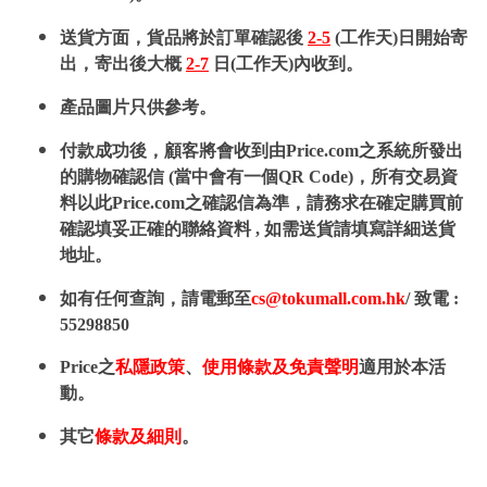
送貨方面，貨品將於訂單確認後
2-5
(工作天)日開始寄
出，寄出後大概
2-7
日(工作天)內收到。
產品圖片只供參考。
付款成功後，顧客將會收到由Price.com之系統所發出
的購物確認信 (當中會有一個QR Code)，所有交易資
料以此Price.com之確認信為準，請務求在確定購買前
確認填妥正確的聯絡資料 , 如需送貨請填寫詳細送貨
地址。
如有任何查詢，請電郵至
cs@tokumall.com.hk
/ 致電 :
55298850
Price之
私隱政策
、
使用條款及免責聲明
適用於本活
動。
其它
條款及細則
。