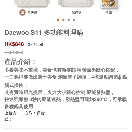
Daewoo S11 多功能料理鍋
HK$
848
39 % off
HK$
1,388
產品介紹：
多餐美味不重樣，美食也有新姿態 種發熱盤隨心搭配，
一口鍋也能做出萬千美食 創新電子調溫，4檔溫度調節🌡️ 點
觸式操控，
具有實時燈光提示，火力大小隨心控制 聚能發熱盤，
快速強導熱 3秒內聚能速熱，發熱盤可達約280℃，可承載
多種鍋具使用
出貨方
自取 / 送貨
式 :