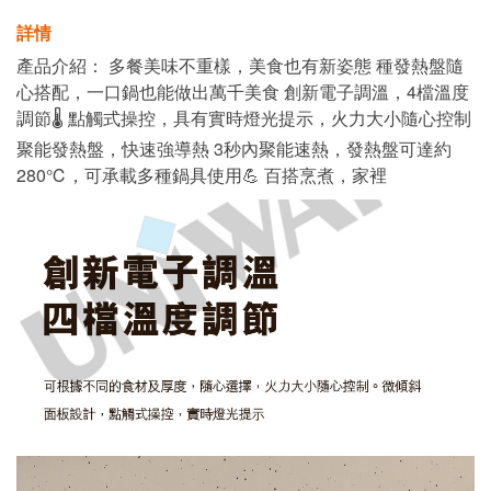
詳情
產品介紹： 多餐美味不重樣，美食也有新姿態 種發熱盤隨
心搭配，一口鍋也能做出萬千美食 創新電子調溫，4檔溫度
調節🌡️ 點觸式操控，具有實時燈光提示，火力大小隨心控制
聚能發熱盤，快速強導熱 3秒內聚能速熱，發熱盤可達約
280℃，可承載多種鍋具使用💪 百搭烹煮，家裡