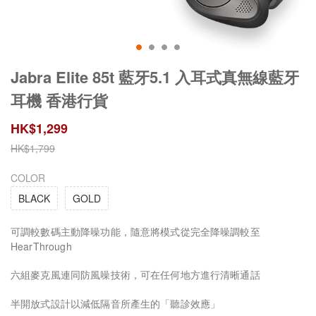
Jabra Elite 85t 藍牙5.1 入耳式真無線藍牙
耳機 香港行貨
HK$
1,299
HK$
1,799
COLOR
BLACK
GOLD
可調較數碼主動降噪功能，隨意將模式從完全降噪調較至
HearThrough
六組麥克風連同防風噪技術，可在任何地方進行清晰通話
半開放式設計以減低隔音所產生的「聽診效應」