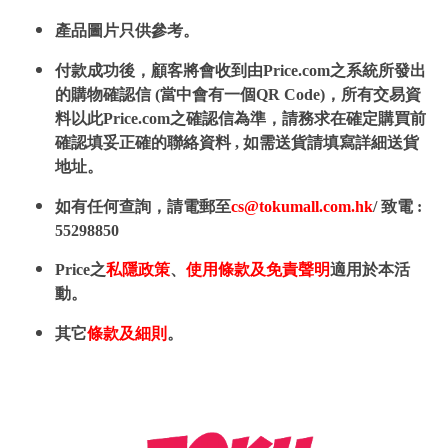
產品圖片只供參考。
付款成功後，顧客將會收到由Price.com之系統所發出
的購物確認信 (當中會有一個QR Code)，所有交易資
料以此Price.com之確認信為準，請務求在確定購買前
確認填妥正確的聯絡資料 , 如需送貨請填寫詳細送貨
地址。
如有任何查詢，請電郵至
cs@tokumall.com.hk
/ 致電 :
55298850
Price之
私隱政策
、
使用條款及免責聲明
適用於本活
動。
其它
條款及細則
。