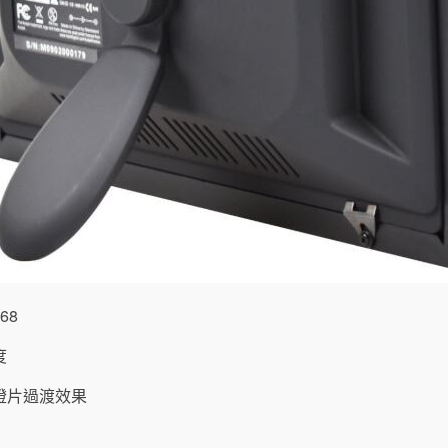
768
度
燈片過渡效果