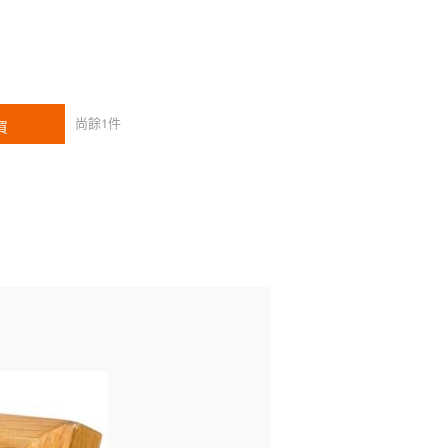
尚餘
1
件
買