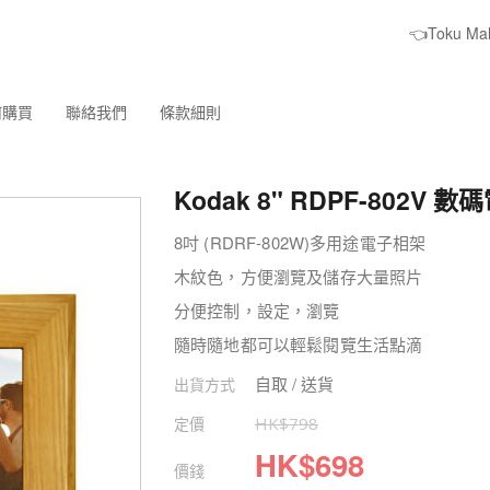
👈Toku M
何購買
聯絡我們
條款細則
Kodak 8" RDPF-802V 
8吋 (RDRF-802W)多用途電子相架
木紋色，方便瀏覽及儲存大量照片
分便控制，設定，瀏覽
隨時隨地都可以輕鬆閱覽生活點滴
自取 / 送貨
出貨方式
定價
HK$
798
HK$
698
價錢