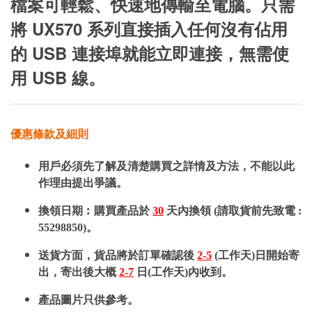
檔案可輕鬆、快速地傳輸至電腦。只需
將 UX570 系列直接插入任何沒有佔用
的 USB 連接埠就能立即連接，無需使
用 USB 線。
優惠條款及細則
用戶必須先了解及清楚購買之詳情及方法，不能以此
作理由提出爭議。
換領日期︰購買產品於
30
天內換領 (請取貨前先致電 :
55298850)。
送貨方面，貨品將於訂單確認後
2-5
(工作天)日開始寄
出，寄出後大概
2-7
日(工作天)內收到。
產品圖片只供參考。