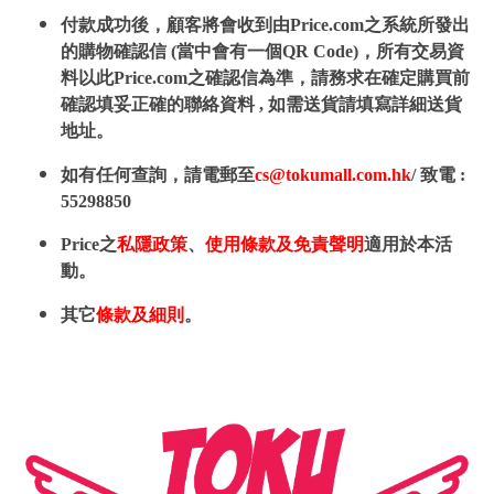
付款成功後，顧客將會收到由Price.com之系統所發出
的購物確認信 (當中會有一個QR Code)，所有交易資
料以此Price.com之確認信為準，請務求在確定購買前
確認填妥正確的聯絡資料 , 如需送貨請填寫詳細送貨
地址。
如有任何查詢，請電郵至
cs@tokumall.com.hk
/ 致電 :
55298850
Price之
私隱政策
、
使用條款及免責聲明
適用於本活
動。
其它
條款及細則
。