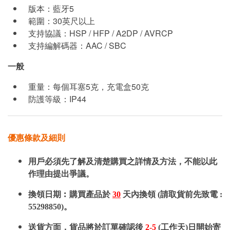
版本：藍牙5
範圍：30英尺以上
支持協議：HSP / HFP / A2DP / AVRCP
支持編解碼器：AAC / SBC
一般
重量：每個耳塞5克，充電盒50克
防護等級：IP44
優惠條款及細則
用戶必須先了解及清楚購買之詳情及方法，不能以此
作理由提出爭議。
換領日期︰購買產品於
30
天內換領 (請取貨前先致電 :
55298850)。
送貨方面，貨品將於訂單確認後
2-5
(工作天)日開始寄