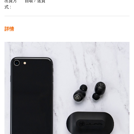
出貨方
自取 / 送貨
式 :
詳情