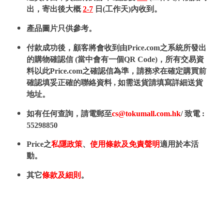
出，寄出後大概
2-7
日(工作天)內收到。
產品圖片只供參考。
付款成功後，顧客將會收到由Price.com之系統所發出
的購物確認信 (當中會有一個QR Code)，所有交易資
料以此Price.com之確認信為準，請務求在確定購買前
確認填妥正確的聯絡資料 , 如需送貨請填寫詳細送貨
地址。
如有任何查詢，請電郵至
cs@tokumall.com.hk
/ 致電 :
55298850
Price之
私隱政策
、
使用條款及免責聲明
適用於本活
動。
其它
條款及細則
。