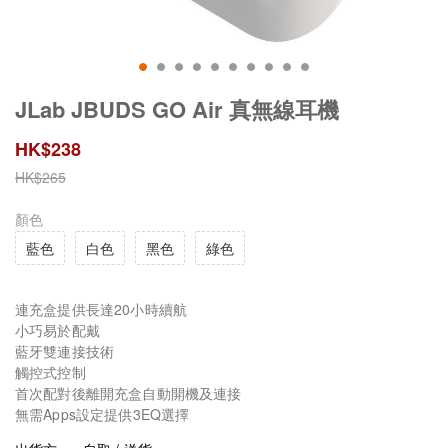
JLab JBUDS GO Air 真無線耳機
HK$
238
HK$
265
顏色
藍色
白色
黑色
綠色
連充盒提供長達20小時續航
小巧易於配戴
藍牙雙連接技術
觸控式控制
首次配對後離開充盒自動開機及連接
無需Apps設定提供3EQ選擇