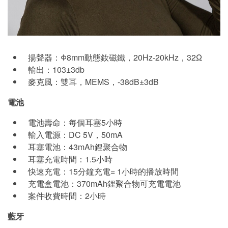
揚聲器：Φ8mm動態釹磁鐵，20Hz-20kHz，32Ω
輸出：103±3db
麥克風：雙耳，MEMS，-38dB±3dB
電池
電池壽命：每個耳塞5小時
輸入電源：DC 5V，50mA
耳塞電池：43mAh鋰聚合物
耳塞充電時間：1.5小時
快速充電：15分鐘充電= 1小時的播放時間
充電盒電池：370mAh鋰聚合物可充電電池
案件收費時間：2小時
藍牙