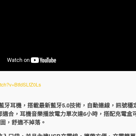
atch?v=BtfdSLfZ0Ls
r 真無線藍牙耳機，搭載最新藍牙5.0技術，自動連線，訊號
都適合，耳機音樂播放電力單次達6小時，搭配充電盒可
戴穩固，舒適不掉落。