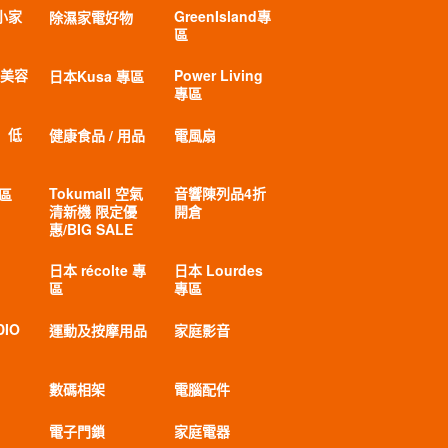
小家
GreenIsland專
除濕家電好物
區
 美容
Power Living
日本Kusa 專區
專區
」低
健康食品 / 用品
電風扇
Tokumall 空氣
音響陳列品4折
專區
清新機 限定優
開倉
惠/BIG SALE
日本 récolte 專
日本 Lourdes
區
專區
DIO
運動及按摩用品
家庭影音
數碼相架
電腦配件
電子門鎖
家庭電器