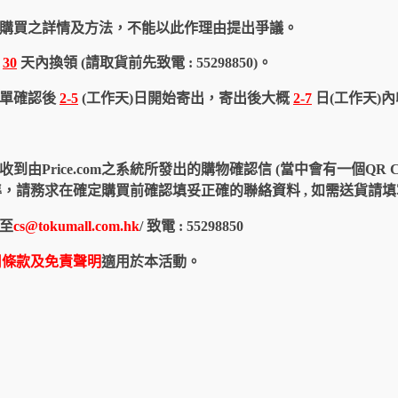
購買之詳情及方法，不能以此作理由提出爭議。
於
30
天內換領 (請取貨前先致電 : 55298850)。
訂單確認後
2-5
(工作天)日開始寄出，寄出後大概
2-7
日(工作天)
由Price.com之系統所發出的購物確認信 (當中會有一個QR 
認信為準，請務求在確定購買前確認填妥正確的聯絡資料 , 如需送貨
至
cs@tokumall.com.hk
/ 致電 : 55298850
用條款及免責聲明
適用於本活動。