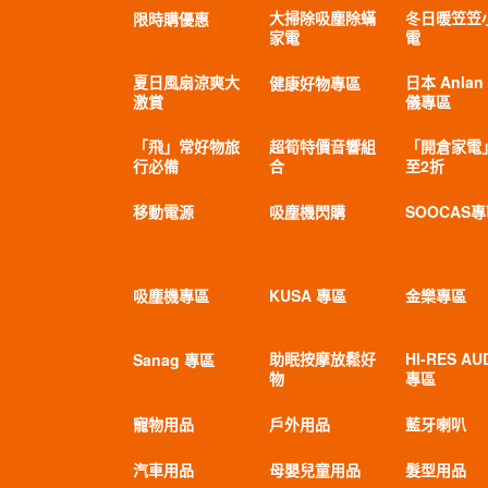
大掃除吸塵除蟎
冬日暖笠笠
限時購優惠
家電
電
夏日風扇涼爽大
日本 Anlan
健康好物專區
激賞
儀專區
「飛」常好物旅
超筍特價音響組
「開倉家電
行必備
合
至2折
移動電源
吸塵機閃購
SOOCAS
吸塵機專區
KUSA 專區
金樂專區
助眠按摩放鬆好
HI-RES AU
Sanag 專區
物
專區
寵物用品
戶外用品
藍牙喇叭
汽車用品
母嬰兒童用品
髮型用品