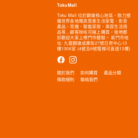
TokuMall
Toku Mall 位於觀塘核心地區，致力搜
羅世界各地嘅高質素生活家電、影音
產品、耳機、智能家居、美容生活用
品等…顧客除咗可線上購買，我哋都
好歡迎大家上嚟門市體驗。 新門市地
址: 九龍觀塘成業街27號日昇中心13
樓1306室 (4號及9號電梯可直達13樓)
關於我們
如何購買
產品分類
條款細則
聯絡我們