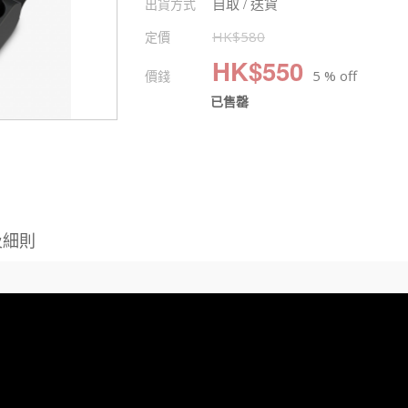
自取 / 送貨
出貨方式
定價
HK$
580
HK$
550
價錢
5 % off
已售罄
及細則