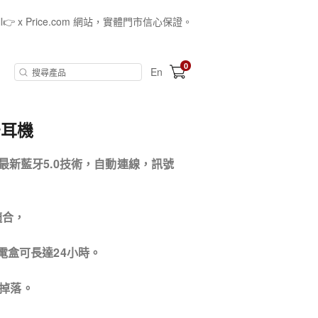
all👉 x Price.com 網站，實體門市信心保證。
0
En
藍牙耳機
，搭載最新藍牙5.0技術，自動連線，訊號
適合，
電盒可長達24小時。
不掉落。