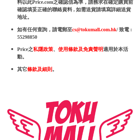
料以此Price.com之確認信為準，請務求在確定購買前
確認填妥正確的聯絡資料 , 如需送貨請填寫詳細送貨
地址。
如有任何查詢，請電郵至
cs@tokumall.com.hk
/ 致電 :
55298850
Price之
私隱政策
、
使用條款及免責聲明
適用於本活
動。
其它
條款及細則
。