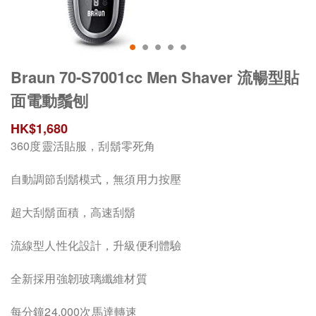
Braun 70-S7001cc Men Shaver 流暢型貼
面電動鬚刨
HK$
1,680
360度靈活貼服，刮鬍零死角
自動調節刮鬍模式，無須用力按壓
超大刮鬍面積，高速刮鬍
流線型人性化設計，升級便利體驗
全新採用強韌玻璃纖維材質
每分鐘24,000次馬達轉速