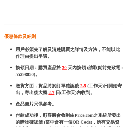
優惠條款及細則
用戶必須先了解及清楚購買之詳情及方法，不能以此
作理由提出爭議。
換領日期︰購買產品於
30
天內換領 (請取貨前先致電 :
55298850)。
送貨方面，貨品將於訂單確認後
2-5
(工作天)日開始寄
出，寄出後大概
2-7
日(工作天)內收到。
產品圖片只供參考。
付款成功後，顧客將會收到由Price.com之系統所發出
的購物確認信 (當中會有一個QR Code)，所有交易資