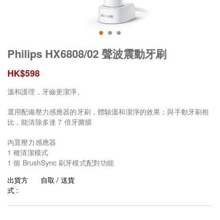
Philips HX6808/02 聲波震動牙刷
HK$
598
溫和護理，牙齒更潔淨。
選用配備壓力感應器的牙刷，體驗溫和潔淨的效果；與手動牙刷相
比，能清除多達 7 倍牙菌膜
內置壓力感應器
1 種清潔模式
1 個 BrushSync 刷牙模式配對功能
出貨方
自取 / 送貨
式 :