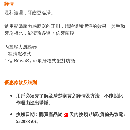
詳情
溫和護理，牙齒更潔淨。
選用配備壓力感應器的牙刷，體驗溫和潔淨的效果；與手動
牙刷相比，能清除多達 7 倍牙菌膜
內置壓力感應器
1 種清潔模式
1 個 BrushSync 刷牙模式配對功能
優惠條款及細則
用戶必須先了解及清楚購買之詳情及方法，不能以此
作理由提出爭議。
換領日期︰購買產品於
30
天內換領 (請取貨前先致電 :
55298850)。