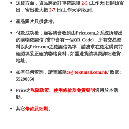
送貨方面，貨品將於訂單確認後
2-5
(工作天)日開始寄
出，寄出後大概
2-7
日(工作天)內收到。
產品圖片只供參考。
付款成功後，顧客將會收到由Price.com之系統所發出
的購物確認信 (當中會有一個QR Code)，所有交易資
料以此Price.com之確認信為準，請務求在確定購買前
確認填妥正確的聯絡資料 , 如需送貨請填寫詳細送貨
地址。
如有任何查詢，請電郵至
cs@tokumall.com.hk
/ 致電 :
55298850
Price之
私隱政策
、
使用條款及免責聲明
適用於本活
動。
其它
條款及細則
。