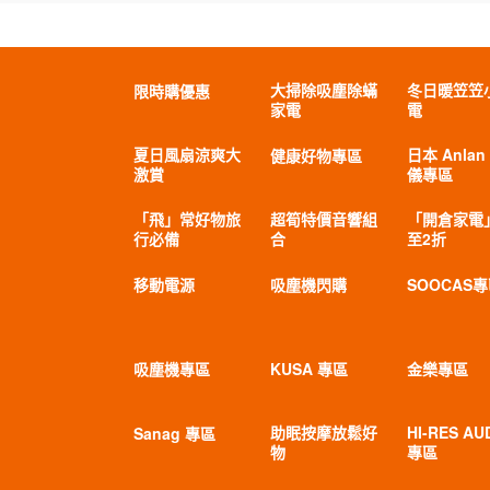
大掃除吸塵除蟎
冬日暖笠笠
限時購優惠
家電
電
夏日風扇涼爽大
日本 Anlan
健康好物專區
激賞
儀專區
「飛」常好物旅
超筍特價音響組
「開倉家電
行必備
合
至2折
移動電源
吸塵機閃購
SOOCAS
吸塵機專區
KUSA 專區
金樂專區
助眠按摩放鬆好
HI-RES AU
Sanag 專區
物
專區