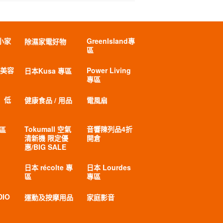
小家
GreenIsland專
除濕家電好物
區
 美容
Power Living
日本Kusa 專區
專區
」低
健康食品 / 用品
電風扇
Tokumall 空氣
音響陳列品4折
專區
清新機 限定優
開倉
惠/BIG SALE
日本 récolte 專
日本 Lourdes
區
專區
DIO
運動及按摩用品
家庭影音