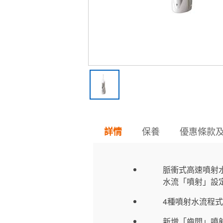
保養
優惠條款
詳情
脈衝式高速噴射水
水流「噴射」設
4種噴射水流程
新增「齒間」噴