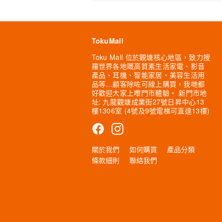
TokuMall
Toku Mall 位於觀塘核心地區，致力搜
羅世界各地嘅高質素生活家電、影音
產品、耳機、智能家居、美容生活用
品等…顧客除咗可線上購買，我哋都
好歡迎大家上嚟門市體驗。 新門市地
址: 九龍觀塘成業街27號日昇中心13
樓1306室 (4號及9號電梯可直達13樓)
關於我們
如何購買
產品分類
條款細則
聯絡我們