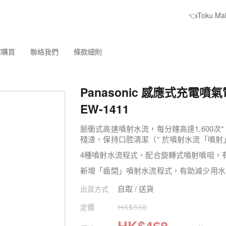
👈Toku M
何購買
聯絡我們
條款細則
Panasonic 感應式充電噴
EW-1411
脈衝式高速噴射水流，每分鐘高達1,600
殘渣，保持口腔清潔（* 於噴射水流「噴射
4種噴射水流程式，配合旋轉式噴射噴咀，
新增「齒間」噴射水流程式，有助減少用水
自取 / 送貨
出貨方式
定價
HK$
558
HK$
468