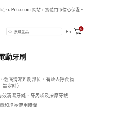
all👉 x Price.com 網站，實體門市信心保證。
0
En
氣電動牙刷
次*，徹底清潔難刷部位，有效去除食物
」設定時）
有效清潔牙縫、牙周袋及按摩牙齦
量和增長使用時間