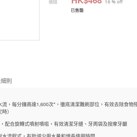
價錢
16 % off
已售罄
及細則
流，每分鐘高達1,600次*，徹底清潔難刷部位，有效去除食物
定時）
式，配合旋轉式噴射噴咀，有效清潔牙縫、牙周袋及按摩牙齦
射水流程式，有助減少用水量和增長使用時間