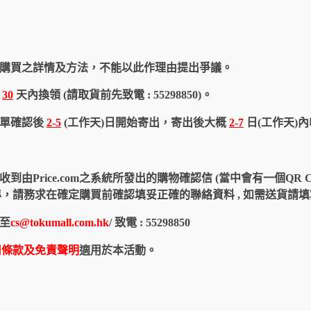
購買之詳情及方法，不能以此作理由提出爭議。
於
30
天內換領 (請取貨前先致電 : 55298850)。
訂單確認後
2-5
(工作天)日開始寄出，寄出後大概
2-7
日(工作天)
由Price.com之系統所發出的購物確認信 (當中會有一個QR 
認信為準，請務求在確定購買前確認填妥正確的聯絡資料 , 如需送貨
至
cs@tokumall.com.hk
/ 致電 : 55298850
用條款及免責聲明
適用於本活動。