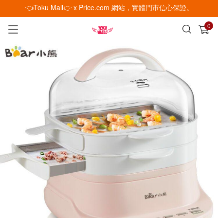
👈Toku Mall👉 x Price.com 網站，實體門市信心保證。
0
已加入購物車
查看