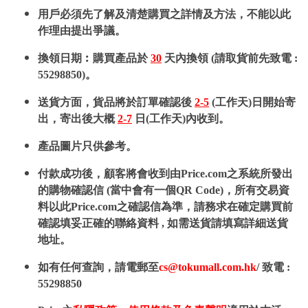
用戶必須先了解及清楚購買之詳情及方法，不能以此
作理由提出爭議。
換領日期︰購買產品於
30
天內換領 (請取貨前先致電 :
55298850)。
送貨方面，貨品將於訂單確認後
2-5
(工作天)日開始寄
出，寄出後大概
2-7
日(工作天)內收到。
產品圖片只供參考。
付款成功後，顧客將會收到由Price.com之系統所發出
的購物確認信 (當中會有一個QR Code)，所有交易資
料以此Price.com之確認信為準，請務求在確定購買前
確認填妥正確的聯絡資料 , 如需送貨請填寫詳細送貨
地址。
如有任何查詢，請電郵至
cs@tokumall.com.hk
/ 致電 :
55298850