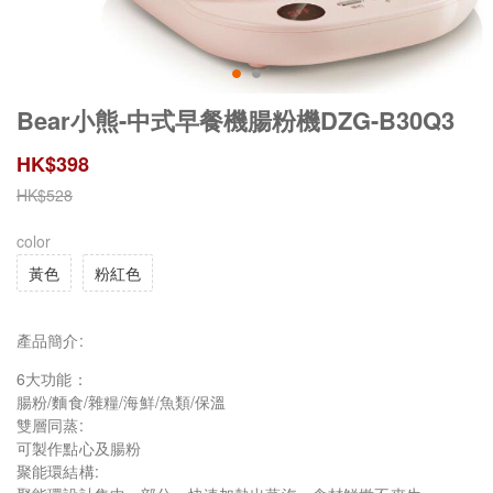
Bear小熊-中式早餐機腸粉機DZG-B30Q3
HK$
398
HK$
528
color
黃色
粉紅色
產品簡介:
6大功能：
腸粉/麵食/雜糧/海鮮/魚類/保溫
雙層同蒸:
可製作點心及腸粉
聚能環結構: