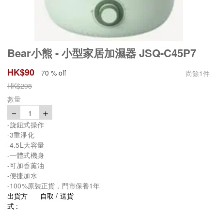
Bear小熊 - 小型家居加濕器 JSQ-C45P7
HK$
90
70 % off
尚餘
1
件
HK$
298
數量
－
＋
1
-旋鈕式操作
-3重淨化
-4.5L大容量
-一體式機身
-可加香薰油
-便捷加水
-100%原裝正貨，門市保養1年
出貨方
自取 / 送貨
式 :