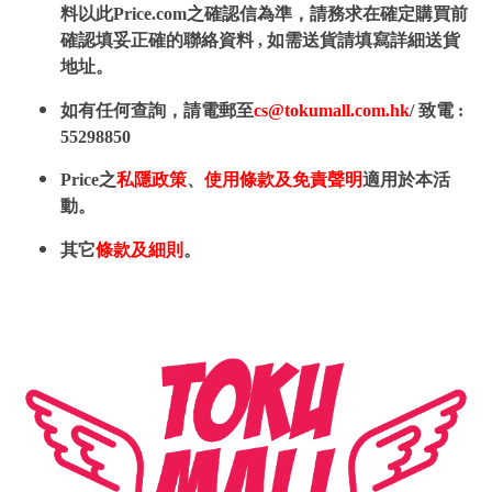
料以此Price.com之確認信為準，請務求在確定購買前
確認填妥正確的聯絡資料 , 如需送貨請填寫詳細送貨
地址。
如有任何查詢，請電郵至
cs@tokumall.com.hk
/ 致電 :
55298850
Price之
私隱政策
、
使用條款及免責聲明
適用於本活
動。
其它
條款及細則
。