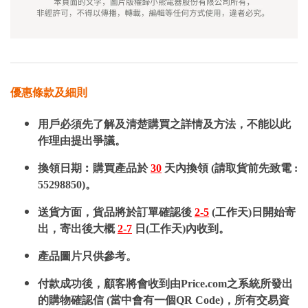
優惠條款及細則
用戶必須先了解及清楚購買之詳情及方法，不能以此
作理由提出爭議。
換領日期︰購買產品於
30
天內換領 (請取貨前先致電 :
55298850)。
送貨方面，貨品將於訂單確認後
2-5
(工作天)日開始寄
出，寄出後大概
2-7
日(工作天)內收到。
產品圖片只供參考。
付款成功後，顧客將會收到由Price.com之系統所發出
的購物確認信 (當中會有一個QR Code)，所有交易資