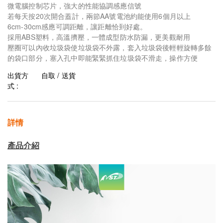
微電腦控制芯片，強大的性能協調感應信號
若每天按20次開合蓋計，兩節AA號電池約能使用6個月以上
6cm-30cm感應可調距離，讓距離恰到好處。
採用ABS塑料，高溫擠壓，一體成型防水防漏，更美觀耐用
壓圈可以內收垃圾袋使垃圾袋不外露，套入垃圾袋後輕輕旋轉多餘
的袋口部分，塞入孔中即能緊緊抓住垃圾袋不滑走，操作方便
出貨方
自取 / 送貨
式 :
詳情
產品介紹