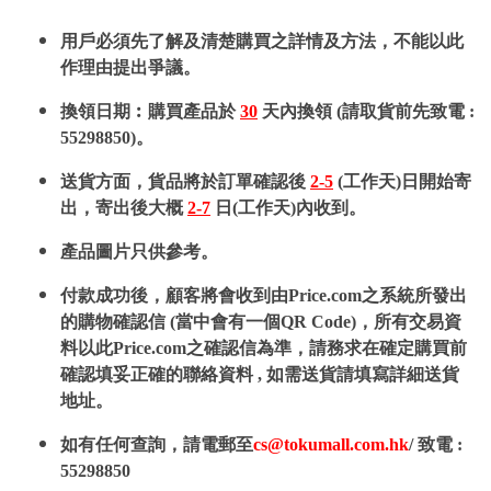
用戶必須先了解及清楚購買之詳情及方法，不能以此
作理由提出爭議。
換領日期︰購買產品於
30
天內換領 (請取貨前先致電 :
55298850)。
送貨方面，貨品將於訂單確認後
2-5
(工作天)日開始寄
出，寄出後大概
2-7
日(工作天)內收到。
產品圖片只供參考。
付款成功後，顧客將會收到由Price.com之系統所發出
的購物確認信 (當中會有一個QR Code)，所有交易資
料以此Price.com之確認信為準，請務求在確定購買前
確認填妥正確的聯絡資料 , 如需送貨請填寫詳細送貨
地址。
如有任何查詢，請電郵至
cs@tokumall.com.hk
/ 致電 :
55298850