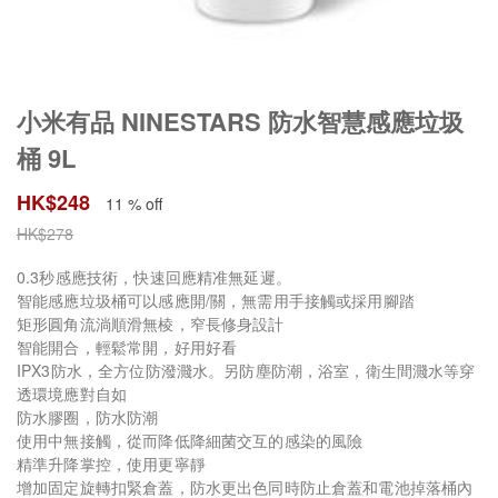
小米有品 NINESTARS 防水智慧感應垃圾
桶 9L
HK$
248
11 % off
HK$
278
0.3秒感應技術，快速回應精准無延遲。
智能感應垃圾桶可以感應開/關，無需用手接觸或採用腳踏
矩形圓角流淌順滑無棱，窄長修身設計
智能開合，輕鬆常開，好用好看
IPX3防水，全方位防潑濺水。另防塵防潮，浴室，衛生間濺水等穿
透環境應對自如
防水膠圈，防水防潮
使用中無接觸，從而降低降細菌交互的感染的風險
精準升降掌控，使用更寧靜
增加固定旋轉扣緊倉蓋，防水更出色同時防止倉蓋和電池掉落桶內