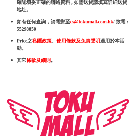
確認填妥正確的聯絡資料 , 如需送貨請填寫詳細送貨
地址。
如有任何查詢，請電郵至
cs@tokumall.com.hk
/ 致電 :
55298850
Price之
私隱政策
、
使用條款及免責聲明
適用於本活
動。
其它
條款及細則
。