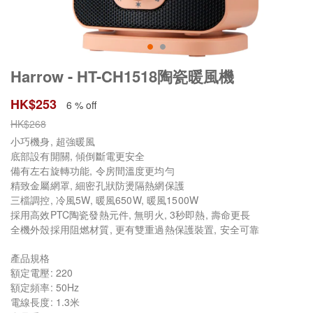
Harrow - HT-CH1518陶瓷暖風機
HK$
253
6 % off
HK$
268
小巧機身, 超強暖風
底部設有開關, 傾倒斷電更安全
備有左右旋轉功能, 令房間溫度更均勻
精致金屬網罩, 細密孔狀防燙隔熱網保護
三檔調控, 冷風5W, 暖風650W, 暖風1500W
採用高效PTC陶瓷發熱元件, 無明火, 3秒即熱, 壽命更長
全機外殼採用阻燃材質, 更有雙重過熱保護裝置, 安全可靠
產品規格
額定電壓: 220
額定頻率: 50Hz
電線長度: 1.3米