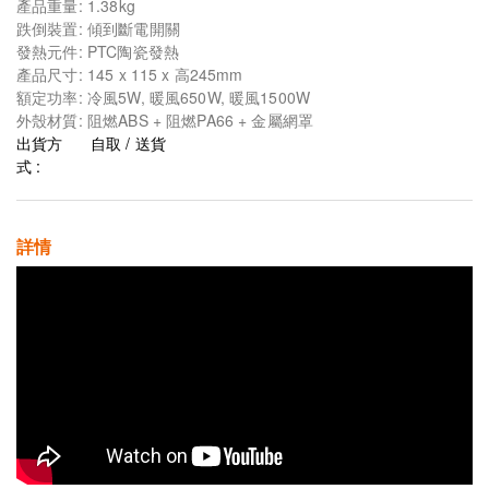
產品重量: 1.38kg
跌倒裝置: 傾到斷電開關
發熱元件: PTC陶瓷發熱
產品尺寸: 145 x 115 x 高245mm
額定功率: 冷風5W, 暖風650W, 暖風1500W
外殼材質: 阻燃ABS + 阻燃PA66 + 金屬網罩
出貨方
自取 / 送貨
式 :
詳情