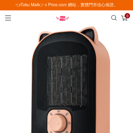
👈Toku Mall👉 x Price.com 網站，實體門市信心保證。
0
已加入購物車
查看