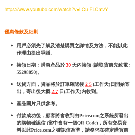
https://www.youtube.com/watch?v=llCu-FLCmvY
優惠條款及細則
用戶必須先了解及清楚購買之詳情及方法，不能以此
作理由提出爭議。
換領日期︰購買產品於
30
天內換領 (請取貨前先致電 :
55298850)。
送貨方面，貨品將於訂單確認後
2-5
(工作天)日開始寄
出，寄出後大概
2-7
日(工作天)內收到。
產品圖片只供參考。
付款成功後，顧客將會收到由Price.com之系統所發出
的購物確認信 (當中會有一個QR Code)，所有交易資
料以此Price.com之確認信為準，請務求在確定購買前