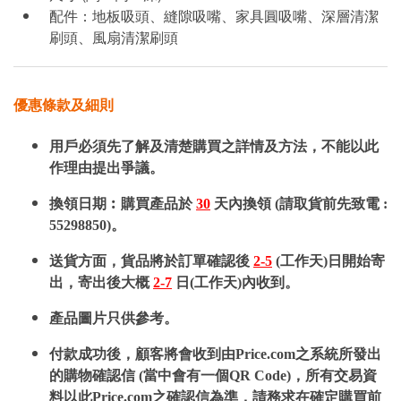
配件：地板吸頭、縫隙吸嘴、家具圓吸嘴、深層清潔
刷頭、風扇清潔刷頭
優惠條款及細則
用戶必須先了解及清楚購買之詳情及方法，不能以此
作理由提出爭議。
換領日期︰購買產品於
30
天內換領 (請取貨前先致電 :
55298850)。
送貨方面，貨品將於訂單確認後
2-5
(工作天)日開始寄
出，寄出後大概
2-7
日(工作天)內收到。
產品圖片只供參考。
付款成功後，顧客將會收到由Price.com之系統所發出
的購物確認信 (當中會有一個QR Code)，所有交易資
料以此Price.com之確認信為準，請務求在確定購買前