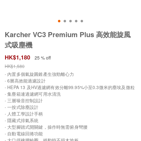
Karcher VC3 Premium Plus 高效能旋風
式吸塵機
HK$
1,180
25 % off
HK$
1,580
‧ 內置多個氣旋圓錐產生強勁離心力
‧ 6層高效能過濾設計
‧ HEPA 13 及HV過濾網有效分離99.95%小至0.3微米的塵埃及微粒
‧ 集塵箱連過濾網可用水清洗
‧ 三層噪音控制設計
‧ 一按式除塵設計
‧ 人體工學設計手柄
‧ 隱藏式排氣系統
‧ 大型腳踏式開關鍵，操作時無需俯身彎腰
‧ 自動電線回捲功能
‧ 大口徑橡膠輪圈，移動時不損木地板