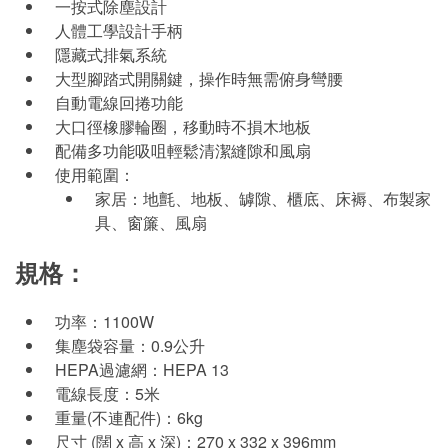
一按式除塵設計
人體工學設計手柄
隱藏式排氣系統
大型腳踏式開關鍵，操作時無需俯身彎腰
自動電線回捲功能
大口徑橡膠輪圈，移動時不損木地板
配備多功能吸咀輕鬆清潔縫隙和風扇
使用範圍：
家居：地氈、地板、罅隙、櫃底、床褥、布製家
具、窗簾、風扇
規格：
功率：1100W
集塵袋容量：0.9公升
HEPA過濾網：HEPA 13
電線長度：5米
重量(不連配件)：6kg
尺寸 (闊 x 高 x 深)：270 x 332 x 396mm