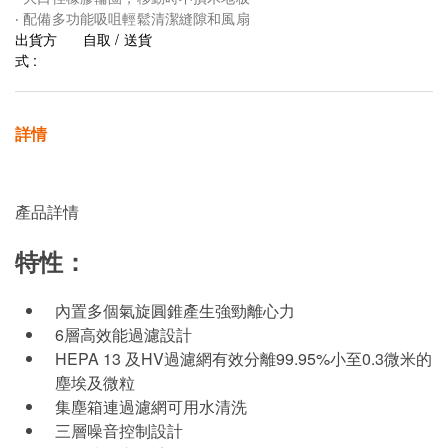
‧ 配備多功能吸咀輕鬆清潔縫隙和風扇
出貨方
自取 / 送貨
式 :
詳情
產品詳情
特性：
內置多個氣旋圓錐產生強勁離心力
6層高效能過濾設計
HEPA 13 及HV過濾網有效分離99.95%小至0.3微米的
塵埃及微粒
集塵箱連過濾網可用水清洗
三層噪音控制設計