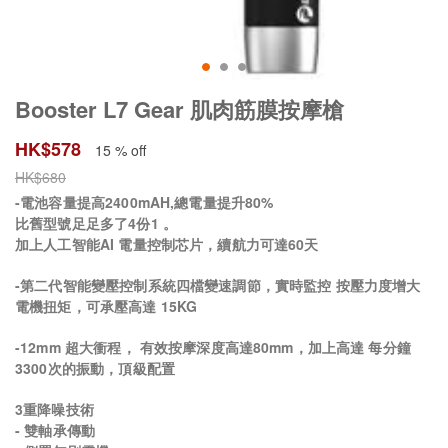
Booster L7 Gear 肌肉筋膜按摩槍
HK$
578
15 % off
HK$
680
-電池容量提高2400mAH,總電量提升80%
比舊型號足足多了4份1 。
加上人工智能AI 電量控制芯片，續航力可達60天
-第二代智能變壓控制系統四檔變速調節，實時監控 按壓力度增大
電機扭矩，可承壓高達 15KG
-12mm 超大衝程， 有效按摩深度高達80mm，加上高達 每分鐘
3300次的振動，頂級配置
3重降噪技術
- 雙軸承傳動