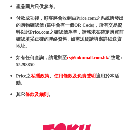
產品圖片只供參考。
付款成功後，顧客將會收到由Price.com之系統所發出
的購物確認信 (當中會有一個QR Code)，所有交易資
料以此Price.com之確認信為準，請務求在確定購買前
確認填妥正確的聯絡資料 , 如需送貨請填寫詳細送貨
地址。
如有任何查詢，請電郵至
cs@tokumall.com.hk
/ 致電 :
55298850
Price之
私隱政策
、
使用條款及免責聲明
適用於本活
動。
其它
條款及細則
。