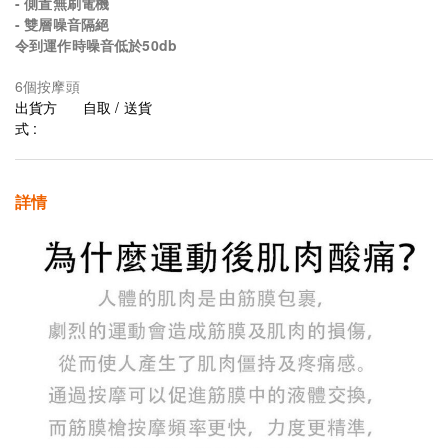
- 側置無刷電機
- 雙層噪音隔絕
令到運作時噪音低於50db
6個按摩頭
出貨方
自取 / 送貨
式 :
詳情