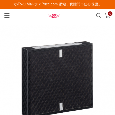
👈Toku Mall👉 x Price.com 網站，實體門市信心保證。
0
已加入購物車
查看