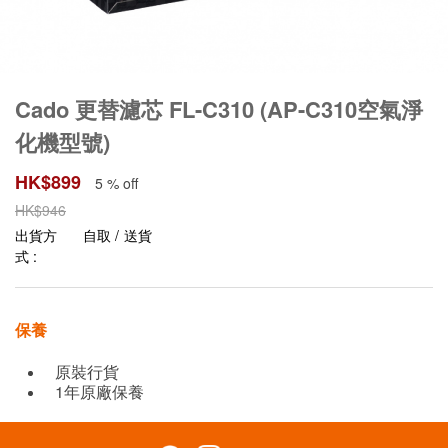
Cado 更替濾芯 FL-C310 (AP-C310空氣淨
化機型號)
HK$
899
5 % off
HK$
946
出貨方
自取 / 送貨
式 :
保養
原裝行貨
1年原廠保養