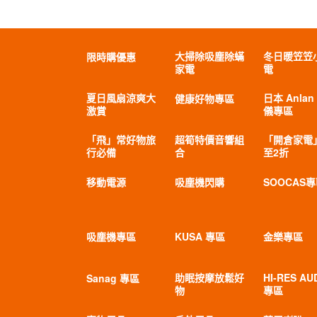
大掃除吸塵除蟎
冬日暖笠笠
限時購優惠
家電
電
夏日風扇涼爽大
日本 Anlan
健康好物專區
激賞
儀專區
「飛」常好物旅
超筍特價音響組
「開倉家電
行必備
合
至2折
移動電源
吸塵機閃購
SOOCAS
吸塵機專區
KUSA 專區
金樂專區
助眠按摩放鬆好
HI-RES AU
Sanag 專區
物
專區