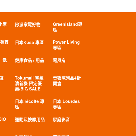
小家
GreenIsland專
除濕家電好物
區
 美容
Power Living
日本Kusa 專區
專區
」低
健康食品 / 用品
電風扇
Tokumall 空氣
音響陳列品4折
專區
清新機 限定優
開倉
惠/BIG SALE
日本 récolte 專
日本 Lourdes
區
專區
DIO
運動及按摩用品
家庭影音