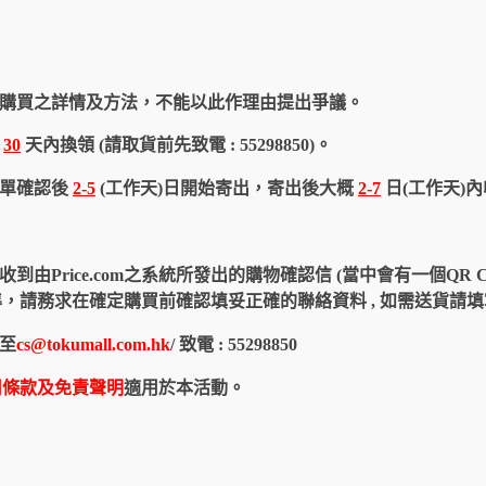
購買之詳情及方法，不能以此作理由提出爭議。
於
30
天內換領 (請取貨前先致電 : 55298850)。
訂單確認後
2-5
(工作天)日開始寄出，寄出後大概
2-7
日(工作天)
由Price.com之系統所發出的購物確認信 (當中會有一個QR 
認信為準，請務求在確定購買前確認填妥正確的聯絡資料 , 如需送貨
至
cs@tokumall.com.hk
/ 致電 : 55298850
用條款及免責聲明
適用於本活動。