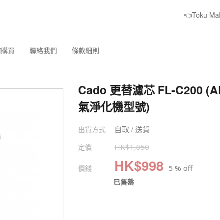
👈Toku M
何購買
聯絡我們
條款細則
Cado 更替濾芯 FL-C200 (A
氣淨化機型號)
自取 / 送貨
出貨方式
定價
HK$
1,050
HK$
998
價錢
5 % off
已售罄