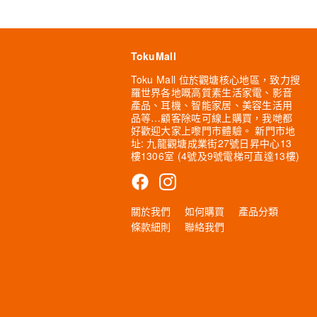
TokuMall
Toku Mall 位於觀塘核心地區，致力搜
羅世界各地嘅高質素生活家電、影音
產品、耳機、智能家居、美容生活用
品等…顧客除咗可線上購買，我哋都
好歡迎大家上嚟門市體驗。 新門市地
址: 九龍觀塘成業街27號日昇中心13
樓1306室 (4號及9號電梯可直達13樓)
關於我們
如何購買
產品分類
條款細則
聯絡我們