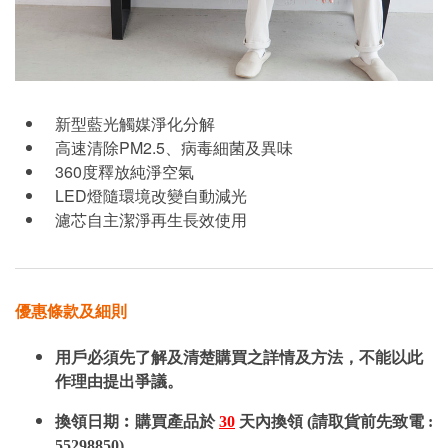
新型藍光觸媒淨化分解
高速清除PM2.5、病毒細菌及異味
360度釋放純淨空氣
LED燈隨環境改變自動減光
濾芯自主潔淨再生長效使用
優惠條款及細則
用戶必須先了解及清楚購買之詳情及方法，不能以此
作理由提出爭議。
換領日期︰購買產品於
30
天內換領 (請取貨前先致電 :
55298850)。