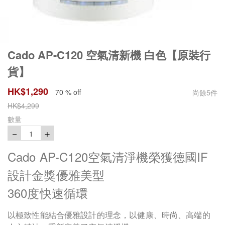
Cado AP-C120 空氣清新機 白色【原裝行
貨】
HK$
1,290
70 % off
尚餘
5
件
HK$
4,299
數量
－
＋
1
Cado AP-C120空氣清淨機榮獲德國IF
設計金獎優雅美型
360度快速循環
以極致性能結合優雅設計的理念，以健康、時尚、高端的