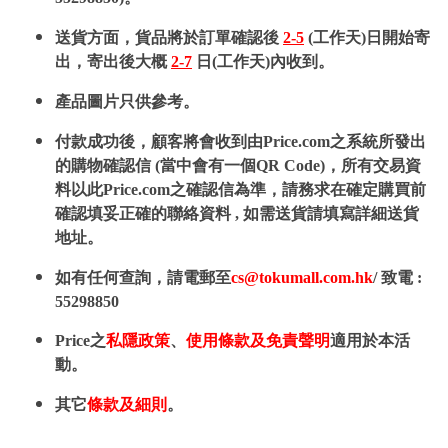
送貨方面，貨品將於訂單確認後
2-5
(工作天)日開始寄
出，寄出後大概
2-7
日(工作天)內收到。
產品圖片只供參考。
付款成功後，顧客將會收到由Price.com之系統所發出
的購物確認信 (當中會有一個QR Code)，所有交易資
料以此Price.com之確認信為準，請務求在確定購買前
確認填妥正確的聯絡資料 , 如需送貨請填寫詳細送貨
地址。
如有任何查詢，請電郵至
cs@tokumall.com.hk
/ 致電 :
55298850
Price之
私隱政策
、
使用條款及免責聲明
適用於本活
動。
其它
條款及細則
。