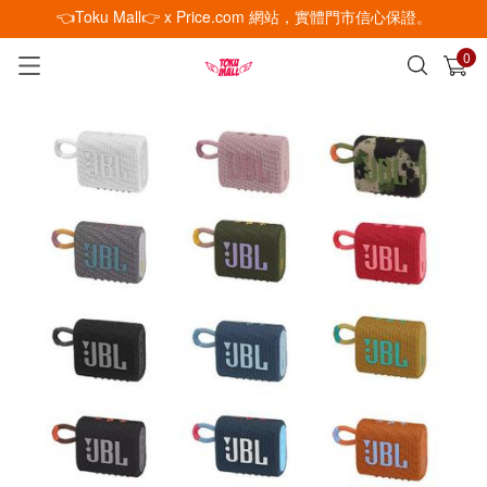
👈Toku Mall👉 x Price.com 網站，實體門市信心保證。
0
已加入購物車
查看