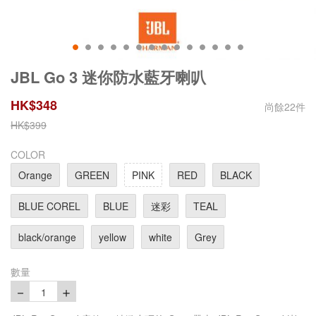
JBL Go 3 迷你防水藍牙喇叭
HK$
348
尚餘
22
件
HK$
399
COLOR
Orange
GREEN
PINK
RED
BLACK
BLUE COREL
BLUE
迷彩
TEAL
black/orange
yellow
white
Grey
數量
－
＋
1