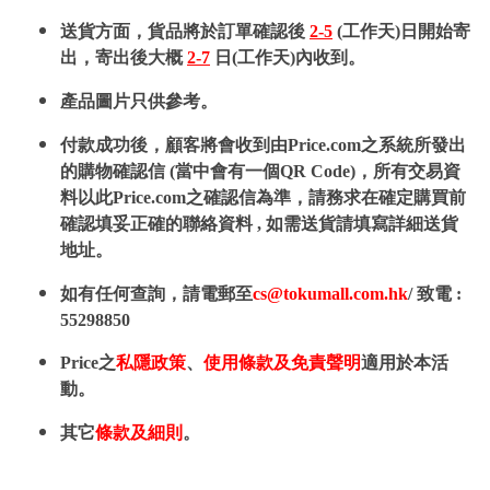
送貨方面，貨品將於訂單確認後
2-5
(工作天)日開始寄
出，寄出後大概
2-7
日(工作天)內收到。
產品圖片只供參考。
付款成功後，顧客將會收到由Price.com之系統所發出
的購物確認信 (當中會有一個QR Code)，所有交易資
料以此Price.com之確認信為準，請務求在確定購買前
確認填妥正確的聯絡資料 , 如需送貨請填寫詳細送貨
地址。
如有任何查詢，請電郵至
cs@tokumall.com.hk
/ 致電 :
55298850
Price之
私隱政策
、
使用條款及免責聲明
適用於本活
動。
其它
條款及細則
。