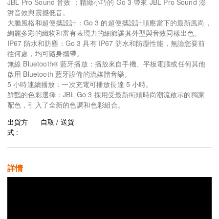
JBL Pro Sound 音效 ：精緻小巧的 Go 3 帶來 JBL Pro Sound 澎
湃音效與震撼低音。
大膽風格和超便攜設計：Go 3 的超便攜設計順應當下的最新風尚，
絢麗多彩的織物和富有表現力的細節讓其外型與音效同樣出色。
IP67 防水和防塵：Go 3 具有 IP67 防水和防塵性能，無論您要前
往何處，均可隨身攜帶。
無線 Bluetooth® 藍牙播放：播放來自手機、平板電腦或任何其他
啟用 Bluetooth 藍牙設備的流媒體音樂。
5 小時連續播放：一次充電可播放長達 5 小時。
鮮豔的色彩選擇：JBL Go 3 採用受最新街頭時尚潮流啟示的獨家
配色，引入了全新的色調和色彩組合。
出貨方
自取 / 送貨
式 :
詳情