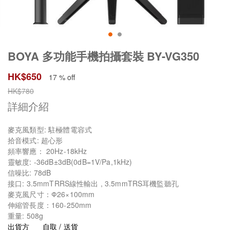
BOYA 多功能手機拍攝套裝 BY-VG350
HK$
650
17 % off
HK$
780
詳細介紹
麥克風類型: 駐極體電容式
拾音模式: 超心形
頻率響應： 20Hz-18kHz
靈敏度: -36dB±3dB(0dB=1V/Pa,1kHz)
信噪比: 78dB
接口: 3.5mmTRRS線性輸出 , 3.5mmTRS耳機監聽孔
麥克風尺寸：Ф26×100mm
伸縮管長度：160-250mm
重量: 508g
出貨方
自取 / 送貨