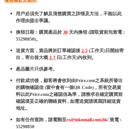
優惠條款及細則
用戶必須先了解及清楚購買之詳情及方法，不能以此
作理由提出爭議。
換領日期︰購買產品於
30
天內換領 (請取貨前先致電 :
55298850)。
送貨方面，貨品將於訂單確認後
2-5
(工作天)日開始寄
出，寄出後大概
2-7
日(工作天)內收到。
產品圖片只供參考。
付款成功後，顧客將會收到由Price.com之系統所發出
的購物確認信 (當中會有一個QR Code)，所有交易資
料以此Price.com之確認信為準，請務求在確定購買前
確認填妥正確的聯絡資料 , 如需送貨請填寫詳細送貨
地址。
如有任何查詢，請電郵至
cs@tokumall.com.hk
/ 致電 :
55298850