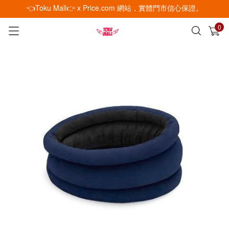
👈Toku Mall👉 x Price.com 網站，實體門市信心保證。
0
已加入購物車
查看