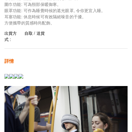
圍巾功能: 可為頸部保暖御寒。
眼罩功能: 可作為睡覺時候的遮光眼罩, 令你更宜入睡。
耳塞功能: 休息時候可有效隔絕噪音的干擾。
方便攜帶的質感時尚配飾。
出貨方
自取 / 送貨
式 :
詳情