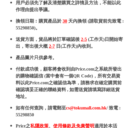
用戶必須先了解及清楚購買之詳情及方法，不能以此
作理由提出爭議。
換領日期︰購買產品於
30
天內換領 (請取貨前先致電 :
55298850)。
送貨方面，貨品將於訂單確認後
2-5
(工作天)日開始寄
出，寄出後大概
2-7
日(工作天)內收到。
產品圖片只供參考。
付款成功後，顧客將會收到由Price.com之系統所發出
的購物確認信 (當中會有一個QR Code)，所有交易資
料以此Price.com之確認信為準，請務求在確定購買前
確認填妥正確的聯絡資料 , 如需送貨請填寫詳細送貨
地址。
如有任何查詢，請電郵至
cs@tokumall.com.hk
/ 致電 :
55298850
Price之
私隱政策
、
使用條款及免責聲明
適用於本活