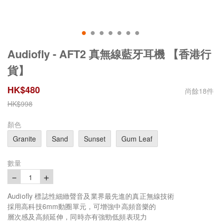
Audiofly - AFT2 真無線藍牙耳機 【香港行
貨】
HK$
480
尚餘
18
件
HK$
998
顏色
Granite
Sand
Sunset
Gum Leaf
數量
－
＋
1
Audiofly 標誌性細緻聲音及業界最先進的真正無線技術
採用高科技6mm動圈單元，可增強中高頻音樂的
層次感及高頻延伸，同時亦有強勁低頻表現力