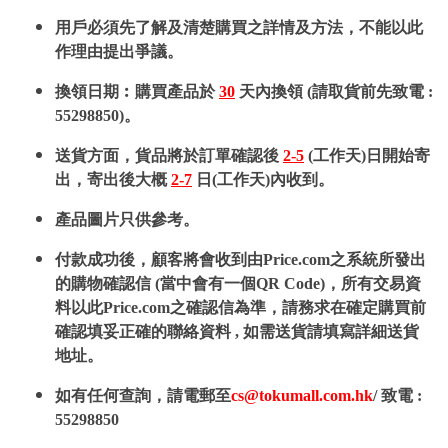
用戶必須先了解及清楚購買之詳情及方法，不能以此
作理由提出爭議。
換領日期︰購買產品於
30
天內換領 (請取貨前先致電 :
55298850)。
送貨方面，貨品將於訂單確認後
2-5
(工作天)日開始寄
出，寄出後大概
2-7
日(工作天)內收到。
產品圖片只供參考。
付款成功後，顧客將會收到由Price.com之系統所發出
的購物確認信 (當中會有一個QR Code)，所有交易資
料以此Price.com之確認信為準，請務求在確定購買前
確認填妥正確的聯絡資料 , 如需送貨請填寫詳細送貨
地址。
如有任何查詢，請電郵至
cs@tokumall.com.hk
/ 致電 :
55298850