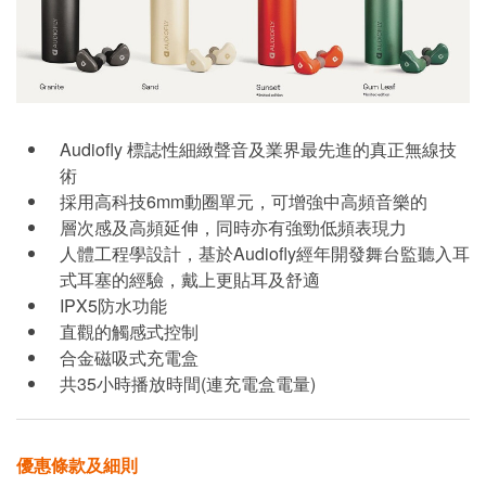
Audiofly 標誌性細緻聲音及業界最先進的真正無線技
術
採用高科技6mm動圈單元，可增強中高頻音樂的
層次感及高頻延伸，同時亦有強勁低頻表現力
人體工程學設計，基於Audiofly經年開發舞台監聽入耳
式耳塞的經驗，戴上更貼耳及舒適
IPX5防水功能
直觀的觸感式控制
合金磁吸式充電盒
共35小時播放時間(連充電盒電量)
優惠條款及細則