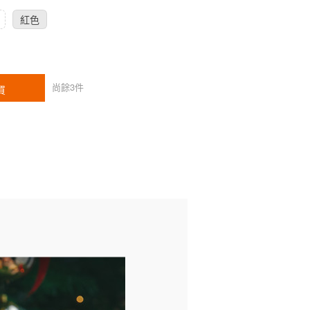
紅色
尚餘
3
件
買