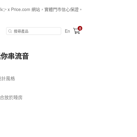
all👉 x Price.com 網站，實體門市信心保證。
0
En
x 迷你串流音
c的設計風格
合放於睡房