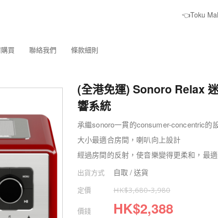
👈Toku M
何購買
聯絡我們
條款細則
(全港免運) Sonoro Rela
響系統
承繼sonoro一貫的consumer-concentri
大小最適合房間，喇叭向上設計
經過房間的反射，使音樂變得更柔和，最適
自取 / 送貨
出貨方式
定價
HK$
3,680
-
3,980
HK$
2,388
價錢