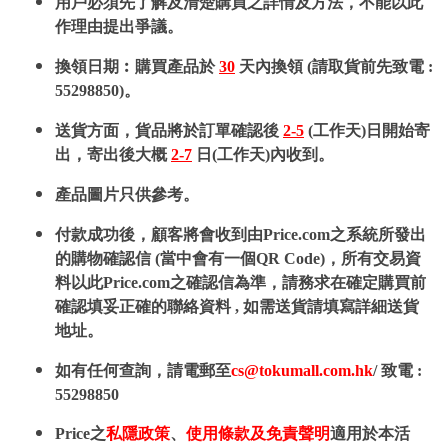
用戶必須先了解及清楚購買之詳情及方法，不能以此
作理由提出爭議。
換領日期︰購買產品於
30
天內換領 (請取貨前先致電 :
55298850)。
送貨方面，貨品將於訂單確認後
2-5
(工作天)日開始寄
出，寄出後大概
2-7
日(工作天)內收到。
產品圖片只供參考。
付款成功後，顧客將會收到由Price.com之系統所發出
的購物確認信 (當中會有一個QR Code)，所有交易資
料以此Price.com之確認信為準，請務求在確定購買前
確認填妥正確的聯絡資料 , 如需送貨請填寫詳細送貨
地址。
如有任何查詢，請電郵至
cs@tokumall.com.hk
/ 致電 :
55298850
Price之
私隱政策
、
使用條款及免責聲明
適用於本活