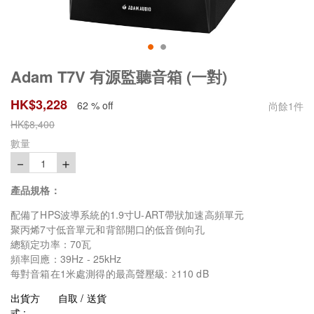
Adam T7V 有源監聽音箱 (一對)
HK$
3,228
62 % off
尚餘
1
件
HK$
8,400
數量
－
＋
1
產品規格：
配備了HPS波導系統的1.9寸U-ART帶狀加速高頻單元
聚丙烯7寸低音單元和背部開口的低音倒向孔
總額定功率：70瓦
頻率回應：39Hz - 25kHz
每對音箱在1米處測得的最高聲壓級: ≥110 dB
出貨方
自取 / 送貨
式 :