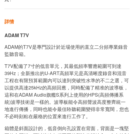
詳情
ADAM T7V
ADAM的T7V是專門設計於近場使用的直立二分頻專業錄音
監聽音箱。
T7V配備了7寸的低音單元，其最低頻率響應範圍可到達
39Hz；全新推出的U-ART高頻單元是高清晰度錄音和混音
工程在有限預算範圍內可以達到突破性水準的不二之選，可
以提供高達25kHz的高頻回應，同時配備了精准的波導板，
這和在ADAM Audio旗艦S系列上使用的HPS(高頻傳播系
統)波導技術是一樣的。波導板能令高頻聲波高度整齊統一
地進行傳播，同時也能令最佳聆聽範圍變得非常寬闊，您也
不必時刻粘在嚴格的位置來進行工作了。
箱體是斜面設計的，低音倒向孔設置在背面，背面是一塊堅