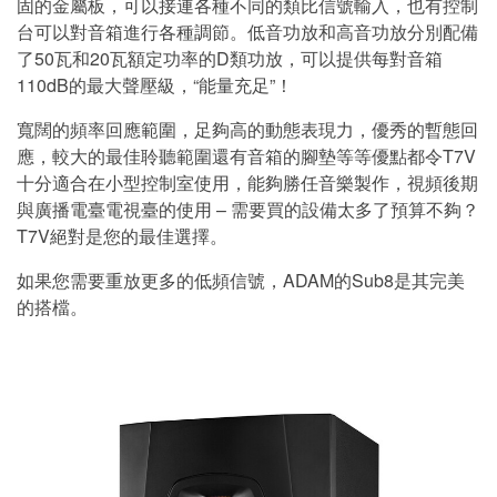
固的金屬板，可以接連各種不同的類比信號輸入，也有控制
台可以對音箱進行各種調節。低音功放和高音功放分別配備
了50瓦和20瓦額定功率的D類功放，可以提供每對音箱
110dB的最大聲壓級，“能量充足”！
寬闊的頻率回應範圍，足夠高的動態表現力，優秀的暫態回
應，較大的最佳聆聽範圍還有音箱的腳墊等等優點都令T7V
十分適合在小型控制室使用，能夠勝任音樂製作，視頻後期
與廣播電臺電視臺的使用 – 需要買的設備太多了預算不夠？
T7V絕對是您的最佳選擇。
如果您需要重放更多的低頻信號，ADAM的Sub8是其完美
的搭檔。