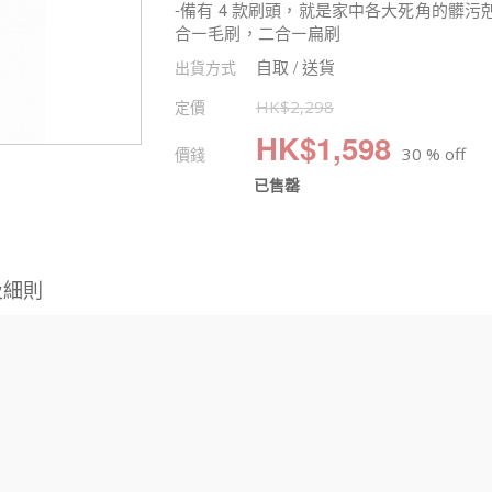
-備有 4 款刷頭，就是家中各大死角的髒
合㇐毛刷，二合㇐扁刷
自取 / 送貨
出貨方式
定價
HK$
2,298
HK$
1,598
價錢
30 % off
已售罄
及細則