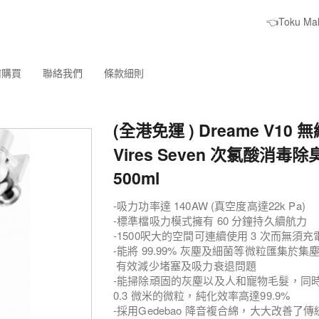
👈Toku M
何購買
聯絡我們
條款細則
(全港免運 ) Dreame V10 
Vires Seven 次氯酸消毒
500ml
-吸力功率達 140AW (真空度高達22k Pa)
-標準檔吸力模式擁有 60 分鐘持久續航力
-1500呎大的空間可連續使用 3 次而無須充
-能將 99.99% 灰塵及細菌等微粒匯集於集
有效減少堵塞及吸力衰退問題
-能掃除頑固的灰塵以及人和寵物毛髮，同時
0.3 微米的微粒，純化效率高達99.9%
-採用Gedebao 降音複合綿，大大改善