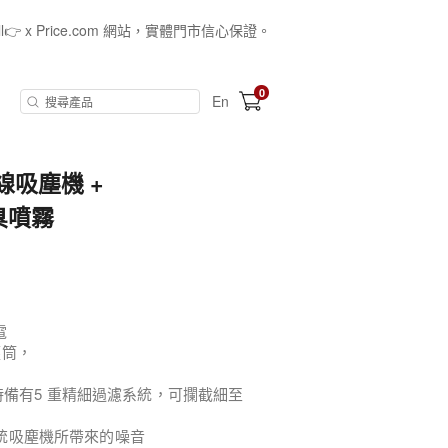
all👉 x Price.com 網站，實體門市信心保證。
0
En
無線吸塵機 +
除臭噴霧
電
塵筒，
備有5 重精細過濾系統，可攔截細至
了傳統吸塵機所帶來的噪音