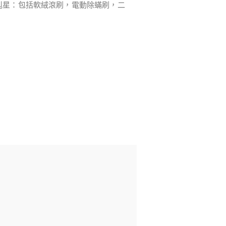
污剋星：包括軟絨滾刷，電動除蟎刷，二