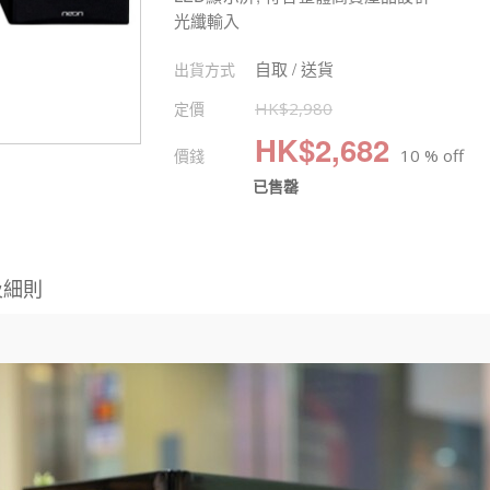
光纖輸入
自取 / 送貨
出貨方式
定價
HK$
2,980
HK$
2,682
價錢
10 % off
已售罄
及細則