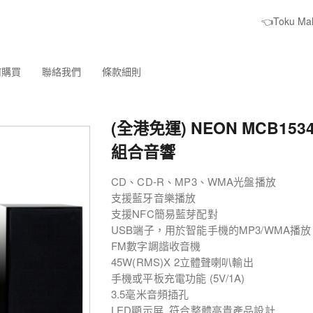
👈Toku M
何購買
聯絡我們
條款細則
(全港免運) NEON MCB153
組合音響
CD、CD-R、MP3、WMA光盤播放
支援藍牙音樂播放
支援NFC簡易藍芽配對
USB端子，用於智能手機的MP3/WMA播放
FM數字調諧收音機
45W(RMS)X 2立體聲喇叭輸出
手機或平板充電功能 (5V/1A)
3.5毫米音頻插孔
LED顯示屏, 符合整體高貴產品設計