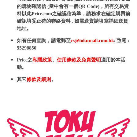
的購物確認信 (當中會有一個QR Code)，所有交易資
料以此Price.com之確認信為準，請務求在確定購買前
確認填妥正確的聯絡資料 , 如需送貨請填寫詳細送貨
地址。
如有任何查詢，請電郵至
cs@tokumall.com.hk
/ 致電 :
55298850
Price之
私隱政策
、
使用條款及免責聲明
適用於本活
動。
其它
條款及細則
。