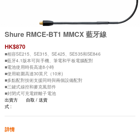
Shure RMCE-BT1 MMCX 藍牙線
HK$
870
■相容SE215、SE315、SE425、SE535和SE846
■藍牙4.1版本可與手機、筆電和平板電腦配對
■電池使用時長高達8小時
■使用範圍高達30英尺（10米)
■多點配對技術支援同時與兩個設備配對
■三鍵式線控和麥克風部件
■封閉式可充電鋰離子電池
出貨方
自取 / 送貨
式 :
詳情