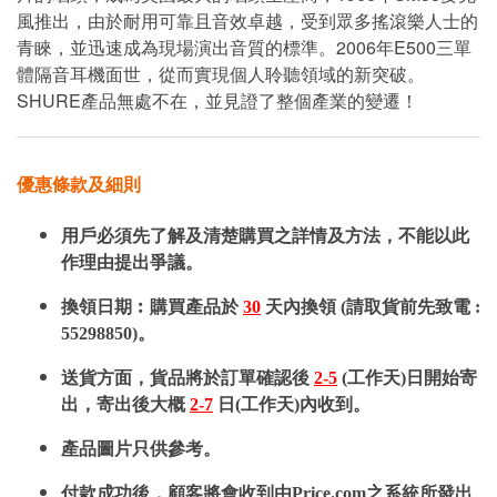
風推出，由於耐用可靠且音效卓越，受到眾多搖滾樂人士的
青睞，並迅速成為現場演出音質的標準。2006年E500三單
體隔音耳機面世，從而實現個人聆聽領域的新突破。
SHURE產品無處不在，並見證了整個產業的變遷！
優惠條款及細則
用戶必須先了解及清楚購買之詳情及方法，不能以此
作理由提出爭議。
換領日期︰購買產品於
30
天內換領 (請取貨前先致電 :
55298850)。
送貨方面，貨品將於訂單確認後
2-5
(工作天)日開始寄
出，寄出後大概
2-7
日(工作天)內收到。
產品圖片只供參考。
付款成功後，顧客將會收到由Price.com之系統所發出