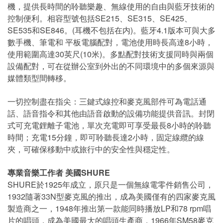
機，提供長時間的聆聽樂趣、無線使用的自由與藍牙技術的
控制便利。相容型號包括SE215、SE315、SE425、
SE535和SE846。(耳機不包括在内)。藍牙4.1版本可與大多
數手機、筆電和 平板電腦配對，電池使用時長高達8小時，
使用範圍高達30英尺(10米)。多點配對技術支援同時與兩個
設備配對，可在從辦公室到外出的不同環境中的多個來源與
媒體類型間轉移。
一切控制盡在指尖：三鍵式線控和麥克風部件可為電話通
話、語音指令和其他由語音啟動的設備功能提供音訊。封閉
式可充電鋰離子電池，單次充電即可享受最長8小時的聆聽
時間；充電15分鐘，即可聆聽長達2小時，固定線纜的線
夾，可確保移動中或旅行中的安全性與穩定性。
專業音樂工作者 美國SHURE
SHURE於1925年成立，原只是一個無線電零件銷售公司，
1932隨著33N型麥克風的推出，成為美國僅有的四家麥克風
製造商之一，1948年推出第一款能同時播放LP和78 rpm唱
片的唱頭，成為美國最大的唱頭生產商，1966年SM58麥克