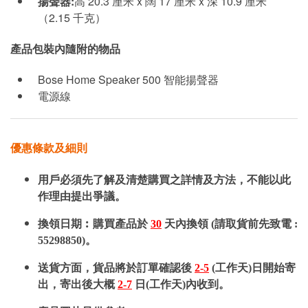
揚聲器:
高 20.3 厘米 x 闊 17 厘米 x 深 10.9 厘米
（2.15 千克）
產品包裝內隨附的物品
Bose Home Speaker 500 智能揚聲器
電源線
優惠條款及細則
用戶必須先了解及清楚購買之詳情及方法，不能以此
作理由提出爭議。
換領日期︰購買產品於
30
天內換領 (請取貨前先致電 :
55298850)。
送貨方面，貨品將於訂單確認後
2-5
(工作天)日開始寄
出，寄出後大概
2-7
日(工作天)內收到。