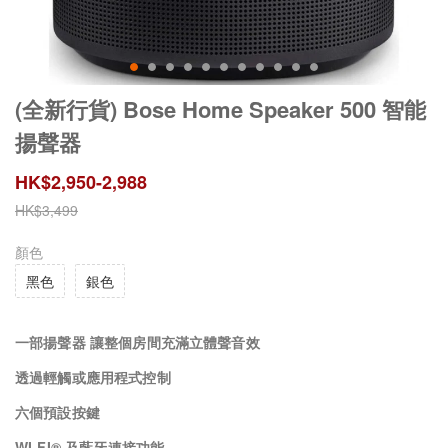
(全新行貨) Bose Home Speaker 500 智能
揚聲器
HK$
2,950
-
2,988
HK$
3,499
顏色
黑色
銀色
一部揚聲器 讓整個房間充滿立體聲音效
透過輕觸或應用程式控制
六個預設按鍵
WI-FI® 及藍牙連接功能