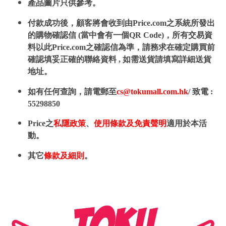
產品圖片只供參考。
付款成功後，顧客將會收到由Price.com之系統所發出
的購物確認信 (當中會有一個QR Code)，所有交易資
料以此Price.com之確認信為準，請務求在確定購買前
確認填妥正確的聯絡資料 , 如需送貨請填寫詳細送貨
地址。
如有任何查詢，請電郵至
cs@tokumall.com.hk
/ 致電 :
55298850
Price之
私隱政策
、
使用條款及免責聲明
適用於本活
動。
其它
條款及細則
。