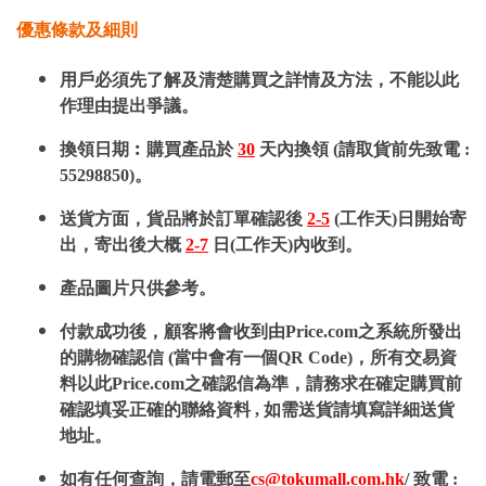
優惠條款及細則
用戶必須先了解及清楚購買之詳情及方法，不能以此
作理由提出爭議。
換領日期︰購買產品於
30
天內換領 (請取貨前先致電 :
55298850)。
送貨方面，貨品將於訂單確認後
2-5
(工作天)日開始寄
出，寄出後大概
2-7
日(工作天)內收到。
產品圖片只供參考。
付款成功後，顧客將會收到由Price.com之系統所發出
的購物確認信 (當中會有一個QR Code)，所有交易資
料以此Price.com之確認信為準，請務求在確定購買前
確認填妥正確的聯絡資料 , 如需送貨請填寫詳細送貨
地址。
如有任何查詢，請電郵至
cs@tokumall.com.hk
/ 致電 :