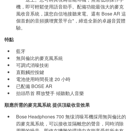
機，即可輕鬆使用語音助手。配備功能最強大的麥克
風收音系統，讓您自信地接聽來電。還有 Bose AR 這
個首創的音頻擴增實景平台*，締造全新的卓越音質體
驗。
特點
藍牙
無與倫比的麥克風系統
可調式消噪技術
直觀觸控按鍵
電池使用時間長達 20 小時
已配備 BOSE AR
抬頭昂首 釋放雙手 傾聽動人音樂
順應所需的麥克風系統 提供頂級收音效果
Bose Headphones 700 無缐消噪耳機採用無與倫比的
四麥克風系統，可以接收並隔離您的聲音，同時消除
周圍的噪音。即使在嘈雜的環境中亦能享受前所未有