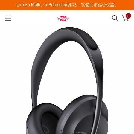
👈Toku Mall👉 x Price.com 網站，實體門市信心保證。
0
已加入購物車
查看