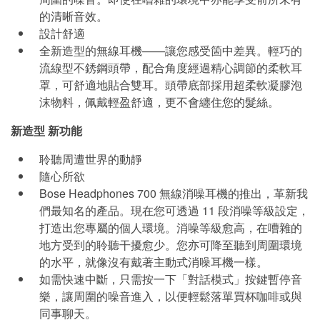
的清晰音效。
設計舒適
全新造型的無線耳機——讓您感受箇中差異。輕巧的
流線型不銹鋼頭帶，配合角度經過精心調節的柔軟耳
罩，可舒適地貼合雙耳。頭帶底部採用超柔軟凝膠泡
沫物料，佩戴輕盈舒適，更不會纏住您的髮絲。
新造型 新功能
聆聽周遭世界的動靜
隨心所欲
Bose Headphones 700 無線消噪耳機的推出，革新我
們最知名的產品。現在您可透過 11 段消噪等級設定，
打造出您專屬的個人環境。消噪等級愈高，在嘈雜的
地方受到的聆聽干擾愈少。您亦可降至聽到周圍環境
的水平，就像沒有戴著主動式消噪耳機一樣。
如需快速中斷，只需按一下「對話模式」按鍵暫停音
樂，讓周圍的噪音進入，以便輕鬆落單買杯咖啡或與
同事聊天。