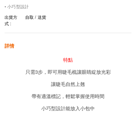
• 小巧型設計
出貨方
自取 / 送貨
式 :
詳情
特點
3
只需
步，即可用睫毛梳讓眼睛綻放光彩
讓睫毛自然上翹
帶有適溫標記，輕鬆掌握使用時間
小巧型設計能放入小包中