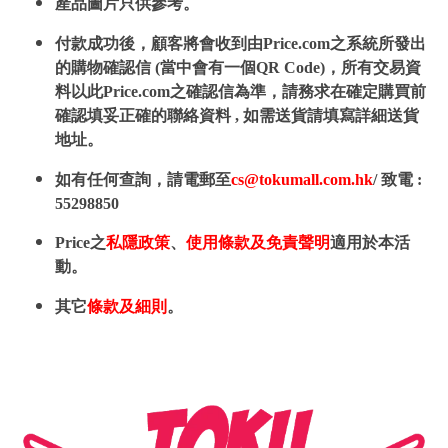
產品圖片只供參考。
付款成功後，顧客將會收到由Price.com之系統所發出
的購物確認信 (當中會有一個QR Code)，所有交易資
料以此Price.com之確認信為準，請務求在確定購買前
確認填妥正確的聯絡資料 , 如需送貨請填寫詳細送貨
地址。
如有任何查詢，請電郵至
cs@tokumall.com.hk
/ 致電 :
55298850
Price之
私隱政策
、
使用條款及免責聲明
適用於本活
動。
其它
條款及細則
。