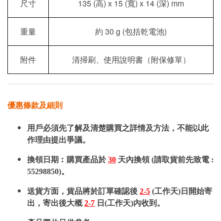
135 (
) x 15 (
) x 14 (
) mm
尺寸
高
寬
深
30 g (
)
重量
約
包括乾電池
附件
清掃刷、使用說明書（附保修單）
優惠條款及細則
用戶必須先了解及清楚購買之詳情及方法，不能以此
作理由提出爭議。
換領日期︰購買產品於
30
天內換領 (請取貨前先致電 :
55298850)。
送貨方面，貨品將於訂單確認後
2-5
(工作天)日開始寄
出，寄出後大概
2-7
日(工作天)內收到。