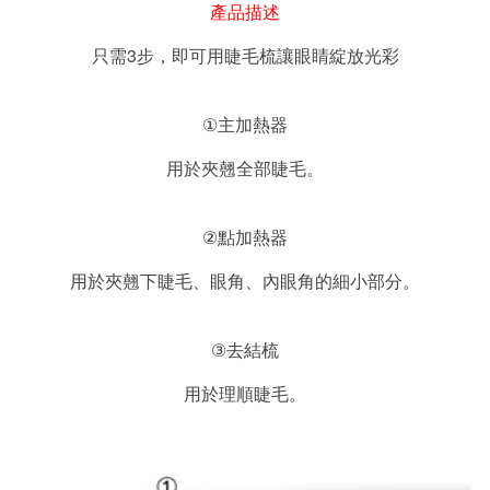
產品描述
3
只需
步，即可用睫毛梳讓眼睛綻放光彩
①
主加熱器
用於夾翹全部睫毛。
②
點加熱器
用於夾翹下睫毛、眼角、內眼角的細小部分。
③
去結梳
用於理順睫毛。