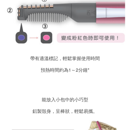
帶有適溫標記，輕鬆掌握使用時間
1
2
*
預熱時間約為
～
分鐘
能放入小包中的小巧型
鋁製殼身，呈棒狀，輕鬆易攜。