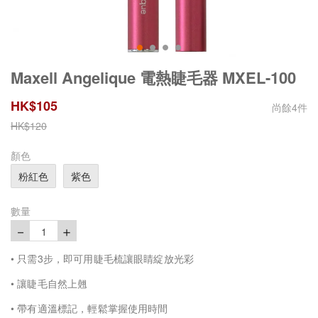
Maxell Angelique 電熱睫毛器 MXEL-100
HK$
105
尚餘
4
件
HK$
120
顏色
粉紅色
紫色
數量
－
＋
1
• 只需3步，即可用睫毛梳讓眼睛綻放光彩
• 讓睫毛自然上翹
• 帶有適溫標記，輕鬆掌握使用時間