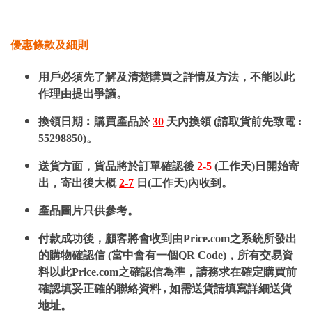
優惠條款及細則
用戶必須先了解及清楚購買之詳情及方法，不能以此
作理由提出爭議。
換領日期︰購買產品於
30
天內換領 (請取貨前先致電 :
55298850)。
送貨方面，貨品將於訂單確認後
2-5
(工作天)日開始寄
出，寄出後大概
2-7
日(工作天)內收到。
產品圖片只供參考。
付款成功後，顧客將會收到由Price.com之系統所發出
的購物確認信 (當中會有一個QR Code)，所有交易資
料以此Price.com之確認信為準，請務求在確定購買前
確認填妥正確的聯絡資料 , 如需送貨請填寫詳細送貨
地址。