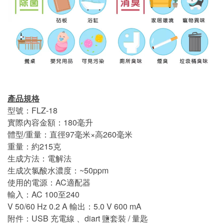
產品規格
型號：FLZ-18
實際內容金額：180毫升
體型/重量：直徑97毫米×高260毫米
重量：約215克
生成方法：電解法
生成次氯酸水濃度：~50ppm
使用的電源：AC適配器
輸入：AC 100至240
V 50/60 Hz 0.2 A 輸出：5.0 V 600 mA
附件：USB 充電線 、diart 鹽套裝 / 量匙