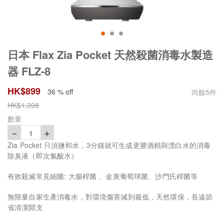
日本 Flax Zia Pocket 天然殺菌消毒水製造
器 FLZ-8
HK$
899
36 % off
尚餘
5
件
HK$
1,398
數量
－
＋
1
Zia Pocket 只須鹽和水，3分鐘就可生成更勝酒精與漂白水的消毒
除臭液（即次氯酸水）
有效殺滅常見細菌: 大腸桿菌 、金黃葡萄球菌、沙門氏桿菌等
無限量自家生產消毒水，對環境傷害減到最低，天然環保，長遠節
省清潔開支