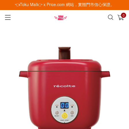
👈Toku Mall👉 x Price.com 網站，實體門市信心保證。
0
已加入購物車
查看