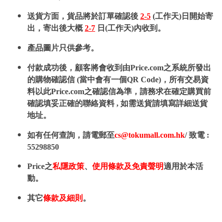
送貨方面，貨品將於訂單確認後
2-5
(工作天)日開始寄
出，寄出後大概
2-7
日(工作天)內收到。
產品圖片只供參考。
付款成功後，顧客將會收到由Price.com之系統所發出
的購物確認信 (當中會有一個QR Code)，所有交易資
料以此Price.com之確認信為準，請務求在確定購買前
確認填妥正確的聯絡資料 , 如需送貨請填寫詳細送貨
地址。
如有任何查詢，請電郵至
cs@tokumall.com.hk
/ 致電 :
55298850
Price之
私隱政策
、
使用條款及免責聲明
適用於本活
動。
其它
條款及細則
。