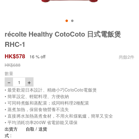
récolte Healthy CotoCoto 日式電飯煲
RHC-1
HK$
578
16 % off
尚餘
2
件
HK$
688
數量
－
＋
1
• 最受歡迎日本設計、精緻小巧CotoCoto電飯煲
• 簡單設定、輕鬆料理、方便收納
• 可同時煮飯和蒸配菜；或同時料理2種配菜
• 蒸煮加熱，保留食物營養不流失
• 直接將水加熱蒸煮食材，不用火和煤氣爐，簡單又安全
• 平均消耗功率200W 省電節能又環保
出貨方
自取 / 送貨
式 :