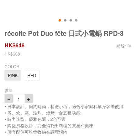
récolte Pot Duo fête 日式小電鍋 RPD-3
HK$
648
尚餘
1
件
HK$
688
COLOR
PINK
RED
數量
－
＋
1
• 日本設計、簡約時尚，精緻小巧，適合小家庭和單身客層使用
• 煮、炊、蒸、油炸、燒烤一台五種功能
• 時尚造型、優雅色調，2色可選
• 陶瓷風格設計，完全襯托出料理的質感和美味
• 所有配件可堆疊收納在調理鍋內