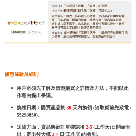
優惠條款及細則
用戶必須先了解及清楚購買之詳情及方法，不能以此
作理由提出爭議。
換領日期︰購買產品於
30
天內換領 (請取貨前先致電 :
55298850)。
送貨方面，貨品將於訂單確認後
2-5
(工作天)日開始寄
出，寄出後大概
2-7
日(工作天)內收到。