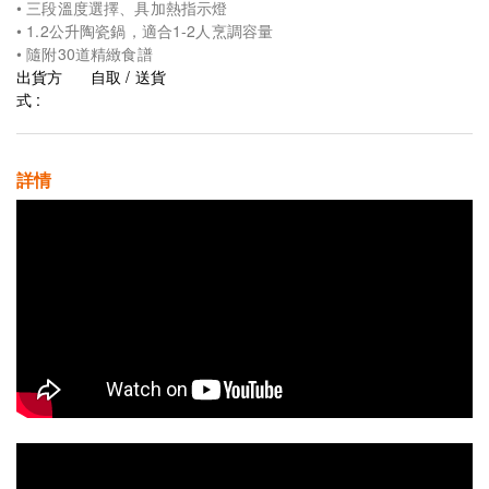
• 三段溫度選擇、具加熱指示燈
• 1.2公升陶瓷鍋，適合1-2人烹調容量
• 隨附30道精緻食譜
出貨方
自取 / 送貨
式 :
詳情