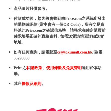
產品圖片只供參考。
付款成功後，顧客將會收到由Price.com之系統所發出
的購物確認信 (當中會有一個QR Code)，所有交易資
料以此Price.com之確認信為準，請務求在確定購買前
確認填妥正確的聯絡資料 , 如需送貨請填寫詳細送貨
地址。
如有任何查詢，請電郵至
cs@tokumall.com.hk
/ 致電 :
55298850
Price之
私隱政策
、
使用條款及免責聲明
適用於本活
動。
其它
條款及細則
。