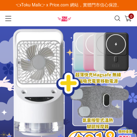
👈Toku Mall👉 x Price.com 網站，實體門市信心保證。
0
已加入購物車
查看