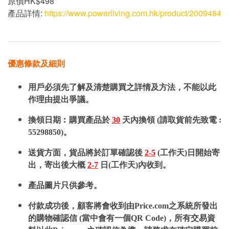
原價HK$498
產品詳情:
https://www.powerliving.com.hk/product/2009484
優惠條款及細則
用戶必須先了解及清楚購買之詳情及方法，不能以此
作理由提出爭議。
換領日期︰購買產品於
30
天內換領 (請取貨前先致電 :
55298850)。
送貨方面，貨品將於訂單確認後
2-5
(工作天)日開始寄
出，寄出後大概
2-7
日(工作天)內收到。
產品圖片只供參考。
付款成功後，顧客將會收到由Price.com之系統所發出
的購物確認信 (當中會有一個QR Code)，所有交易資