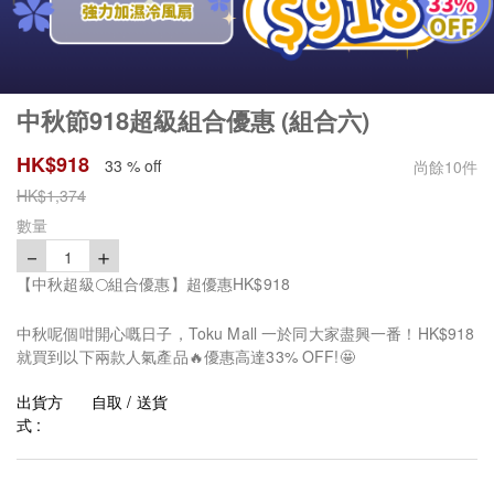
中秋節918超級組合優惠 (組合六)
HK$
918
33 % off
尚餘
10
件
HK$
1,374
數量
－
＋
1
【中秋超級🌕組合優惠】超優惠HK$918
中秋呢個咁開心嘅日子，Toku Mall 一於同大家盡興一番！HK$918
就買到以下兩款人氣產品🔥優惠高達33% OFF!🤩
出貨方
自取 / 送貨
式 :