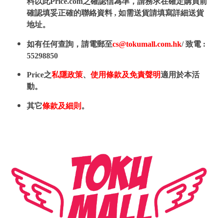
料以此Price.com之確認信為準，請務求在確定購買前
確認填妥正確的聯絡資料 , 如需送貨請填寫詳細送貨
地址。
如有任何查詢，請電郵至
cs@tokumall.com.hk
/ 致電 :
55298850
Price之
私隱政策
、
使用條款及免責聲明
適用於本活
動。
其它
條款及細則
。