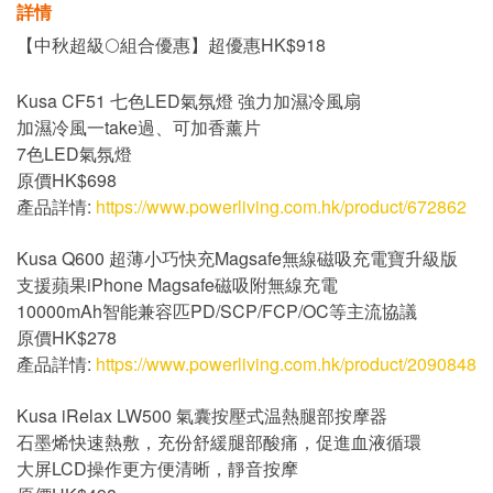
詳情
【中秋超級🌕組合優惠】超優惠HK$918
Kusa CF51 七色LED氣氛燈 強力加濕冷風扇
加濕冷風一take過、可加香薰片
7色LED氣氛燈
原價HK$698
產品詳情:
https://www.powerliving.com.hk/product/672862
Kusa Q600 超薄小巧快充Magsafe無線磁吸充電寶升級版
支援蘋果iPhone Magsafe磁吸附無線充電
10000mAh智能兼容匹PD/SCP/FCP/OC等主流協議
原價HK$278
產品詳情:
https://www.powerliving.com.hk/product/2090848
Kusa iRelax LW500 氣囊按壓式温熱腿部按摩器
石墨烯快速熱敷，充份舒緩腿部酸痛，促進血液循環
大屏LCD操作更方便清晰，靜音按摩