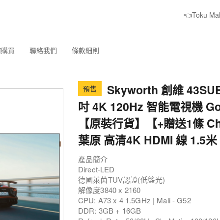
👈Toku M
何購買
聯絡我們
條款細則
Skyworth 創維 43SUE8
預售
吋 4K 120Hz 智能電視機 Goo
【原裝行貨】【+贈送1絛 Cho
葉原 高清4K HDMI 線 1.5米
產品簡介
Direct-LED
德國萊茵TUV認證(低籃光)
解像度3840 x 2160
CPU: A73 x 4 1.5GHz | Mali - G52
DDR: 3GB + 16GB