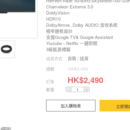
Refresh Rate: 50/60Hz;SkyMotion100/120
Chameleon Extreme 3.0
DoldyVision
HDR10
DolbyAtmos, Dolby AUDIO,音效系統
極窄邊框設計
支援Google TV& Google Assistant
Youtube、Netflix 一鍵即開
3級能源標籤
自取 / 送貨
出貨方式
總額
HK$
3,490
HK$
2,490
訂金
數量
加入購物車
立即預
及細則