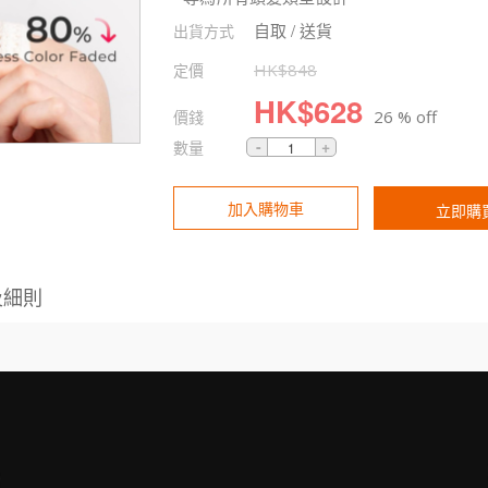
自取 / 送貨
出貨方式
定價
HK$
848
HK$
628
價錢
26 % off
數量
加入購物車
立即購
及細則