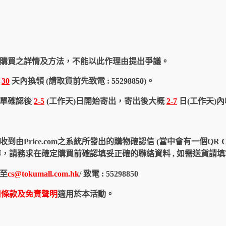
購買之詳情及方法，不能以此作理由提出爭議。
於
30
天內換領 (請取貨前先致電 : 55298850)。
訂單確認後
2-5
(工作天)日開始寄出，寄出後大概
2-7
日(工作天)
由Price.com之系統所發出的購物確認信 (當中會有一個QR 
認信為準，請務求在確定購買前確認填妥正確的聯絡資料 , 如需送貨
至
cs@tokumall.com.hk
/ 致電 : 55298850
用條款及免責聲明
適用於本活動。