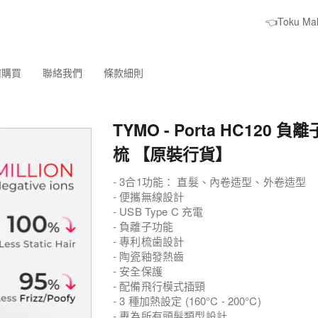
👈Toku M
何購買
聯絡我們
條款細則
TYMO - Porta HC120 
梳 【原裝行貨】
- 3合1功能： 直髮、內卷造型、外卷造型
- 便攜無線設計
- USB Type C 充電
- 負離子功能
- 專利梳歯設計
- 陶瓷釉發熱齒
- 安全保護
- 配備飛行模式插頸
- 3 種加熱設定 (160°C - 200°C)
- 專為所有頭髮類型設計​