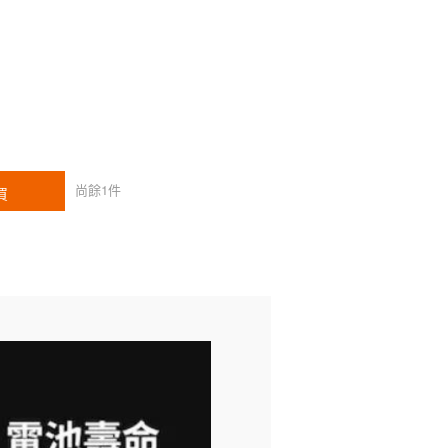
尚餘
1
件
買