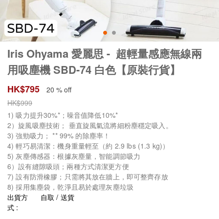
Iris Ohyama 愛麗思 - 超輕量感應無線兩
用吸塵機 SBD-74 白色【原裝行貨】
HK$
795
20 % off
HK$
999
1) 吸力提升30%*；噪音值降低10%*
2）旋風吸塵技術； 垂直旋風氣流將細粉塵穩定吸入。
3) 強勁吸力； ** 99% 的除塵率！
4) 輕巧易清潔：機身重量輕至（約 2.9 lbs (1.3 kg)）
5) 灰塵傳感器：根據灰塵量，智能調節吸力
6）設有縫隙吸頭；兩種方式清潔更方便
7) 設有防滑橡膠；只需將其放在牆上，即可整齊存放
8) 採用集塵袋，乾淨且易於處理灰塵垃圾
出貨方
自取 / 送貨
式 :