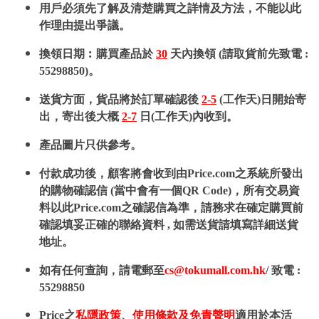
用戶必須先了解及清楚購買之詳情及方法，不能以此
作理由提出爭議。
換領日期︰購買產品於
30
天內換領 (請取貨前先致電 :
55298850)。
送貨方面，貨品將於訂單確認後
2-5
(工作天)日開始寄
出，寄出後大概
2-7
日(工作天)內收到。
產品圖片只供參考。
付款成功後，顧客將會收到由Price.com之系統所發出
的購物確認信 (當中會有一個QR Code)，所有交易資
料以此Price.com之確認信為準，請務求在確定購買前
確認填妥正確的聯絡資料 , 如需送貨請填寫詳細送貨
地址。
如有任何查詢，請電郵至
cs@tokumall.com.hk
/ 致電 :
55298850
Price之
私隱政策
、
使用條款及免責聲明
適用於本活