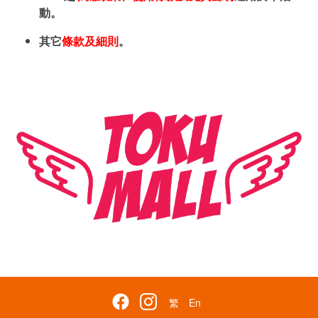
動。
其它
條款及細則
。
繁
En