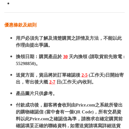
優惠條款及細則
用戶必須先了解及清楚購買之詳情及方法，不能以此
作理由提出爭議。
換領日期︰購買產品於
30
天內換領 (請取貨前先致電 :
55298850)。
送貨方面，貨品將於訂單確認後
2-5
(工作天)日開始寄
出，寄出後大概
2-7
日(工作天)內收到。
產品圖片只供參考。
付款成功後，顧客將會收到由Price.com之系統所發出
的購物確認信 (當中會有一個QR Code)，所有交易資
料以此Price.com之確認信為準，請務求在確定購買前
確認填妥正確的聯絡資料 , 如需送貨請填寫詳細送貨