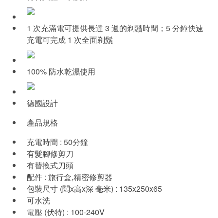
1 次充滿電可提供長達 3 週的剃鬚時間；5 分鐘快速
充電可完成 1 次全面剃鬚
100% 防水乾濕使用
德國設計
產品規格
充電時間 : 50分鐘
有髮腳修剪刀
有替換式刀頭
配件 : 旅行盒,精密修剪器
包裝尺寸 (闊x高x深 毫米) : 135x250x65
可水洗
電壓 (伏特) : 100-240V