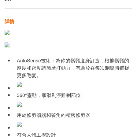
詳情
AutoSense技術：為你的鬍鬚度身訂造，根據鬍鬚的
厚度和密度調節摩打動力，有助於在每次剃鬚時捕捉
更多毛髮。
360°靈動，順滑剃淨難剃部位
用於修剪鬍鬚和鬢角的精密修剪器
符合人體工學設計