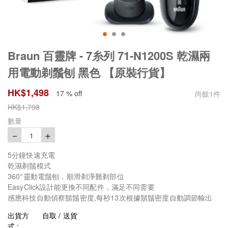
Braun 百靈牌 - 7糸列 71-N1200S 乾濕兩
用電動剃鬚刨 黑色 【原裝行貨】
HK$
1,498
17 % off
尚餘
1
件
HK$
1,798
數量
－
＋
1
5分鐘快速充電
乾濕剃鬚模式
360°靈動電鬚刨，順滑剃淨難剃部位
EasyClick設計能更換不同配件，滿足不同需要
感應科技自動偵察鬍鬚密度,每秒13次根據鬍鬚密度自動調節輸出
出貨方
自取 / 送貨
式 :