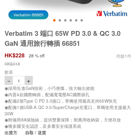
Verbatim 3 端口 65W PD 3.0 & QC 3.0
GaN 通用旅行轉插 66851
HK$
228
28 % off
尚餘
1
件
HK$
318
數量
－
＋
1
◉採用先進GaN技術，小巧便攜，強大輸出效能
◉內置4款國際轉插，配備寬電壓AC國際插孔
◉配備2個Type C PD 3.0接口，單獨使用最高支持65W快充
◉配備1個USB-A QC 3.0/SuperCharge充電口，單獨使用支援最大
30W
◉附備用8A保險絲，提供雙重保障；附萬用收納袋，方便存放
◉獲多國安全認證，及多重安全保護系統
出貨方
自取 / 送貨