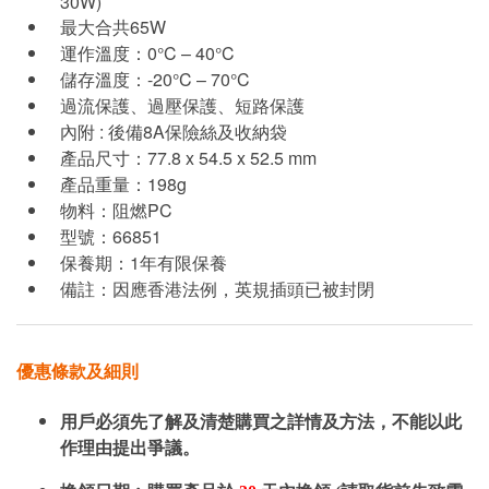
30W)
最大合共65W
運作溫度：0°C – 40°C
儲存溫度：-20°C – 70°C
過流保護、過壓保護、短路保護
內附 : 後備8A保險絲及收納袋
產品尺寸：77.8 x 54.5 x 52.5 mm
產品重量：198g
物料：阻燃PC
型號：66851
保養期：1年有限保養
備註：因應香港法例，英規插頭已被封閉
優惠條款及細則
用戶必須先了解及清楚購買之詳情及方法，不能以此
作理由提出爭議。