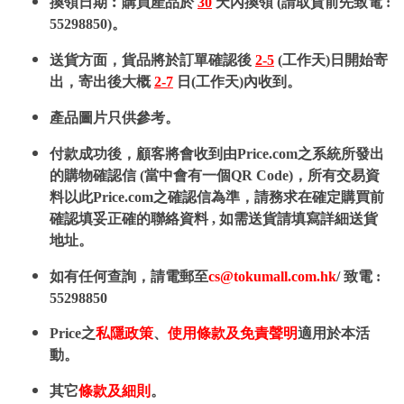
換領日期︰購買產品於
30
天內換領 (請取貨前先致電 :
55298850)。
送貨方面，貨品將於訂單確認後
2-5
(工作天)日開始寄
出，寄出後大概
2-7
日(工作天)內收到。
產品圖片只供參考。
付款成功後，顧客將會收到由Price.com之系統所發出
的購物確認信 (當中會有一個QR Code)，所有交易資
料以此Price.com之確認信為準，請務求在確定購買前
確認填妥正確的聯絡資料 , 如需送貨請填寫詳細送貨
地址。
如有任何查詢，請電郵至
cs@tokumall.com.hk
/ 致電 :
55298850
Price之
私隱政策
、
使用條款及免責聲明
適用於本活
動。
其它
條款及細則
。