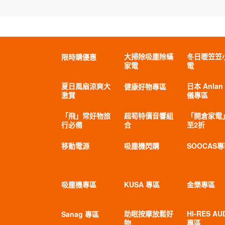
大掃除吸塵除蟎
冬日暖笠笠
限時購優惠
家電
電
夏日風扇涼爽大
日本 Anlan
健康好物專區
激賞
儀專區
「飛」常好物旅
超筍特價音響組
「開倉家電
行必備
合
至2折
移動電源
吸塵機閃購
SOOCAS
吸塵機專區
KUSA 專區
金樂專區
助眠按摩放鬆好
HI-RES AU
Sanag 專區
物
專區