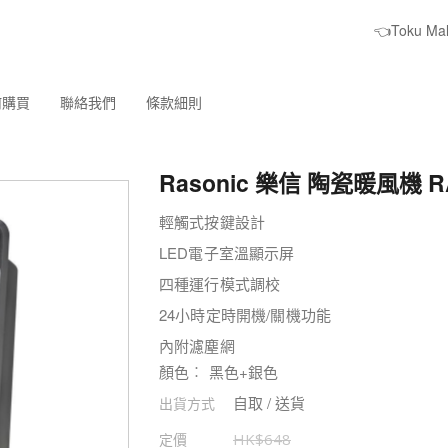
👈Toku M
何購買
聯絡我們
條款細則
Rasonic 樂信 陶瓷暖風機 R
輕觸式按鍵設計
LED電子室溫顯示屏
四種運行模式調校
24小時定時開機/關機功能
內附濾塵網
顏色︰ 黑色+銀色
自取 / 送貨
出貨方式
定價
HK$
648