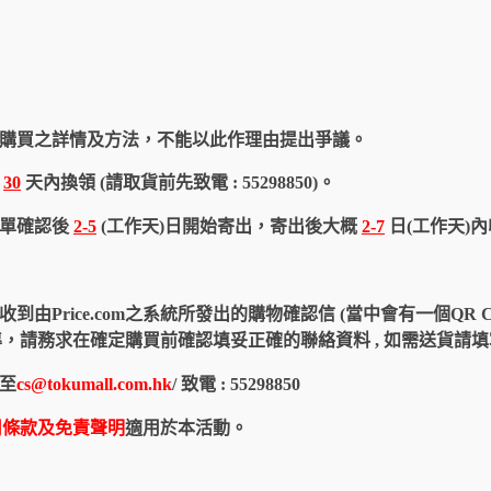
購買之詳情及方法，不能以此作理由提出爭議。
於
30
天內換領 (請取貨前先致電 : 55298850)。
訂單確認後
2-5
(工作天)日開始寄出，寄出後大概
2-7
日(工作天)
由Price.com之系統所發出的購物確認信 (當中會有一個QR 
認信為準，請務求在確定購買前確認填妥正確的聯絡資料 , 如需送貨
至
cs@tokumall.com.hk
/ 致電 : 55298850
用條款及免責聲明
適用於本活動。