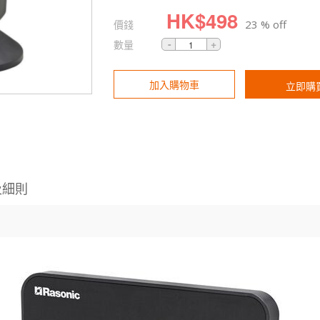
HK$
498
價錢
23 % off
數量
加入購物車
立即購
及細則