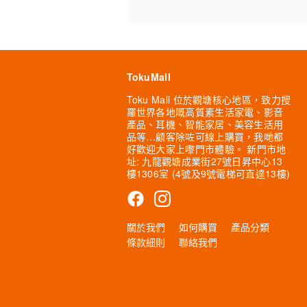
TokuMall
Toku Mall 位於觀塘核心地區，致力搜
羅世界各地嘅高質素生活家電、影音
產品、耳機、智能家居、美容生活用
品等…顧客除咗可線上購買，我哋都
好歡迎大家上嚟門市體驗。 新門市地
址: 九龍觀塘成業街27號日昇中心13
樓1306室 (4號及9號電梯可直達13樓)
關於我們
如何購買
產品分類
條款細則
聯絡我們