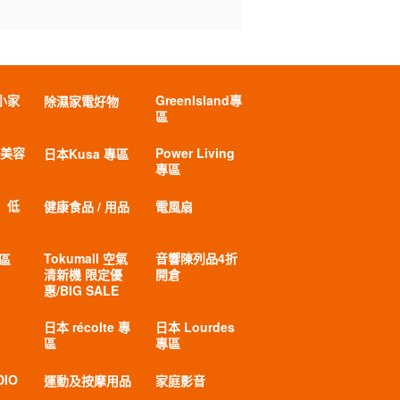
小家
GreenIsland專
除濕家電好物
區
 美容
Power Living
日本Kusa 專區
專區
」低
健康食品 / 用品
電風扇
Tokumall 空氣
音響陳列品4折
專區
清新機 限定優
開倉
惠/BIG SALE
日本 récolte 專
日本 Lourdes
區
專區
DIO
運動及按摩用品
家庭影音