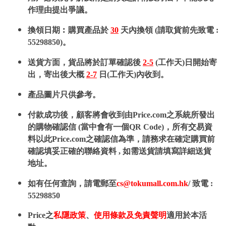
作理由提出爭議。
換領日期︰購買產品於
30
天內換領 (請取貨前先致電 :
55298850)。
送貨方面，貨品將於訂單確認後
2-5
(工作天)日開始寄
出，寄出後大概
2-7
日(工作天)內收到。
產品圖片只供參考。
付款成功後，顧客將會收到由Price.com之系統所發出
的購物確認信 (當中會有一個QR Code)，所有交易資
料以此Price.com之確認信為準，請務求在確定購買前
確認填妥正確的聯絡資料 , 如需送貨請填寫詳細送貨
地址。
如有任何查詢，請電郵至
cs@tokumall.com.hk
/ 致電 :
55298850
Price之
私隱政策
、
使用條款及免責聲明
適用於本活