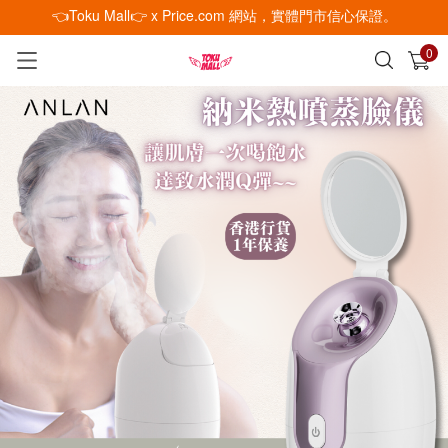
👈Toku Mall👉 x Price.com 網站，實體門市信心保證。
0
已加入購物車
查看