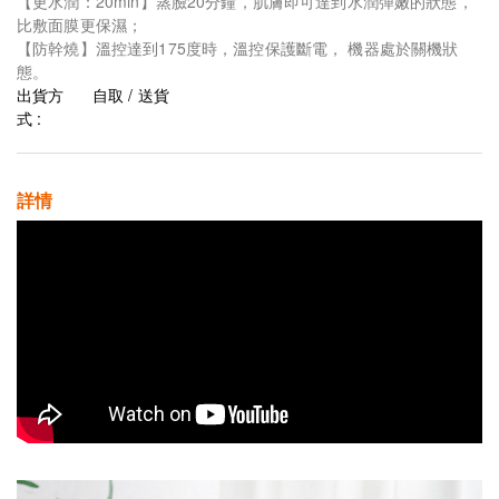
【更水潤：20min】蒸臉20分鐘，肌膚即可達到水潤彈嫩的狀態，
比敷面膜更保濕；
【防幹燒】溫控達到175度時，溫控保護斷電， 機器處於關機狀
態。
出貨方
自取 / 送貨
式 :
詳情