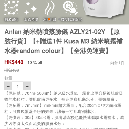
Anlan 納米熱噴蒸臉儀 AZLY21-02Y 【原
裝行貨】【+贈送1件 Kusa M3 納米噴霧補
水器random colour】【全港免運費】
HK$
448
10 % off
尚餘
1
件
HK$
498
數量
－
＋
1
【更細膩：70nm-500nm】納米級水蒸氣，霧化出更容易被肌膚吸
收的水顆粒，讓肌膚喝更多水、補充更多肌底水分，彈嫩肌膚；
【更多霧：7ml/min】7ml/min超大霧量，配合20cm直徑大面積霧
柱，可實現覆蓋全臉的效果，讓每一寸肌膚都補水；
【更快速：30s】30s出霧，肌膚清潔後也能快速體驗水霧補水，減
少因等待太久而流失的肌膚水分；